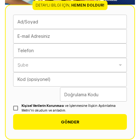
DETAYLI BILGI İÇIN
,
HEMEN DOLDUR!
Ad/Soyad
E-mail Adresiniz
Telefon
Şube
Kod (opsiyonel)
Doğrulama Kodu
Kişisel Verilerin Korunması
ve İşlenmesine İlişkin Aydınlatma
Metni'ni okudum ve anladım.
GÖNDER