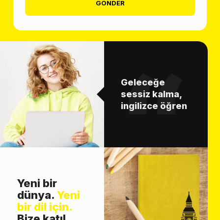
GÖNDER
Geleceğe
sessiz kalma,
ingilizce öğren
Yeni bir
dünya.
Yeni
bir dil için.
Bize katıl.