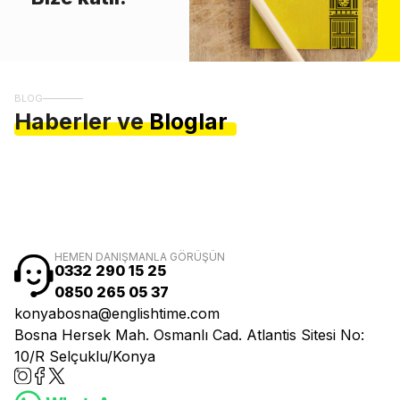
BLOG
Haberler ve
Bloglar
HEMEN DANIŞMANLA GÖRÜŞÜN
0332 290 15 25
0850 265 05 37
konyabosna@englishtime.com
Bosna Hersek Mah. Osmanlı Cad. Atlantis Sitesi No:
10/R Selçuklu/Konya