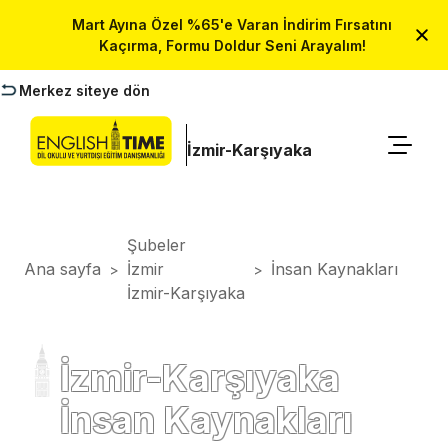
Mart Ayına Özel %65'e Varan İndirim Fırsatını
Kaçırma, Formu Doldur Seni Arayalım!
Merkez siteye dön
İzmir-Karşıyaka
Şubeler
Ana sayfa
İzmir
İnsan Kaynakları
>
>
İzmir-Karşıyaka
İzmir-Karşıyaka
İnsan Kaynakları