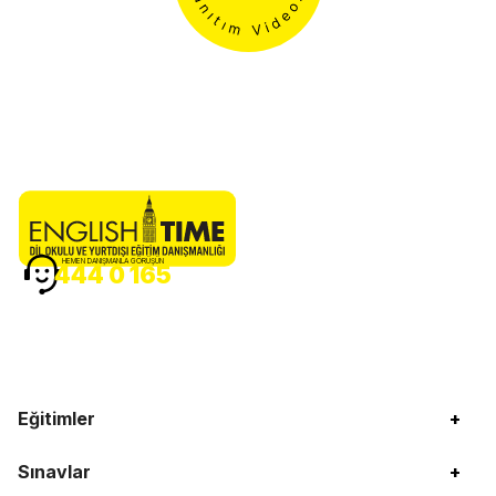
HEMEN DANIŞMANLA GÖRÜŞÜN
444 0 165
Eğitimler
+
Sınavlar
+