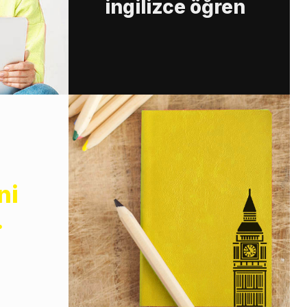
ingilizce öğren
ni
.