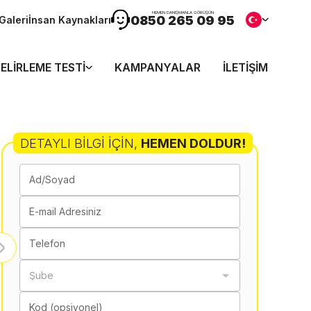
HEMEN DANIŞMANLA GÖRÜŞÜN
0850 265 09 95
Galeri
İnsan Kaynakları
ELIRLEME TESTI
KAMPANYALAR
İLETIŞIM
DETAYLI BILGI İÇIN
,
HEMEN DOLDUR!
Ad/Soyad
E-mail Adresiniz
Telefon
Şube
Kod (opsiyonel)