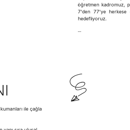
öğretmen kadromuz, pa
7'den 77'ye herkese d
hedefliyoruz.
...
NI
kumanları ile çağla
n yanı sıra ulusal