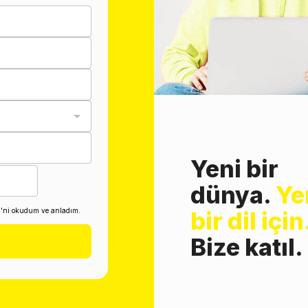
Yeni bir
dünya.
Ye
i'ni okudum ve anladım.
bir dil için
Bize katıl.