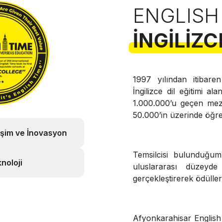
ENGLISH
İNGILIZC
1997 yılından itibare
İngilizce dil eğitimi al
1.000.000’u geçen mez
50.000’in üzerinde öğre
işim ve İnovasyon
Temsilcisi bulunduğum
noloji
uluslararası düzeyde
gerçekleştirerek ödüller
Afyonkarahisar Englis