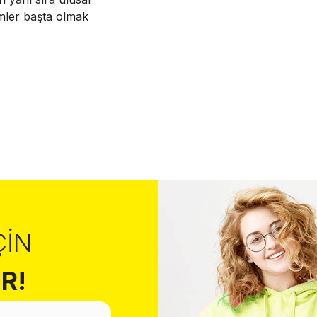
imler başta olmak
ÇIN
R!