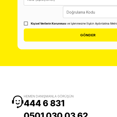
Doğrulama Kodu
Kişisel Verilerin Korunması
ve İşlenmesine İlişkin Aydınlatma Metn
GÖNDER
HEMEN DANIŞMANLA GÖRÜŞÜN
444 6 831
0501 030 03 62