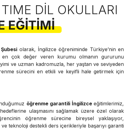
 TIME DIL OKULLARI
E EĞITIMI
 Şubesi
olarak, İngilizce öğreniminde Türkiye’nin en
e en çok değer veren kurumu olmanın gururunu
neyimi ve uzman kadromuzla, her yaştan ve seviyeden
renme sürecini en etkili ve keyifli hale getirmek için
unduğumuz
öğrenme garantili İngilizce
eğitimlerimiz,
 hedeflerine ulaşmasını sağlamak üzere özel olarak
ğrencinin öğrenme sürecine bireysel yaklaşıyor,
e teknoloji destekli ders içerikleriyle başarıyı garanti