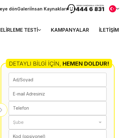
HEMEN DANIŞMANLA GÖRÜŞÜN
444 6 831
teye dön
Galeri
İnsan Kaynakları
ELIRLEME TESTI
KAMPANYALAR
İLETIŞIM
DETAYLI BILGI İÇIN
,
HEMEN DOLDUR!
Ad/Soyad
E-mail Adresiniz
Telefon
Şube
Kod (opsiyonel)