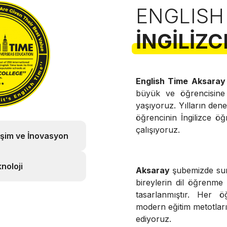
ENGLISH
İNGILIZC
English Time Aksaray
büyük ve öğrencisin
yaşıyoruz. Yılların de
öğrencinin İngilizce öğ
çalışıyoruz.
işim ve İnovasyon
noloji
Aksaray
şubemizde s
bireylerin dil öğrenme
tasarlanmıştır. Her ö
modern eğitim metotları v
ediyoruz.