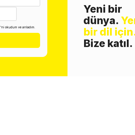
Yeni bir
dünya.
Ye
i'ni okudum ve anladım.
bir dil için
Bize katıl.