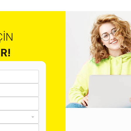
ÇIN
R!