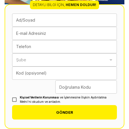
DETAYLI BILGI İÇIN
,
HEMEN DOLDUR!
Ad/Soyad
E-mail Adresiniz
Telefon
Şube
Kod (opsiyonel)
Doğrulama Kodu
Kişisel Verilerin Korunması
ve İşlenmesine İlişkin Aydınlatma
Metni'ni okudum ve anladım.
GÖNDER