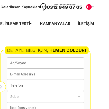
HEMEN DANIŞMANLA GÖRÜŞÜN
0312 949 07 05
n
Galeri
İnsan Kaynakları
ELIRLEME TESTI
KAMPANYALAR
İLETIŞIM
DETAYLI BILGI İÇIN
,
HEMEN DOLDUR!
Ad/Soyad
E-mail Adresiniz
Telefon
Şube
Kod (opsiyonel)