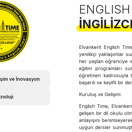
ENGLISH
İNGILIZC
Elvankent English Time
yenilikçi yaklaşımlar s
her yaştan öğrenciye ve
eğitim programları su
öğretmen kadrosuyla t
işim ve İnovasyon
başarılı ve keyifli bir
Kuruluş ve Gelişim:
noloji
English Time, Elvanke
gelişen bir dil okulu o
anlayışını benimseyerek
uygun dersler sunmuştur