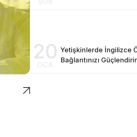
ŞUB
20
Yetişkinlerde İngilizc
Bağlantınızı Güçlendiri
OCA