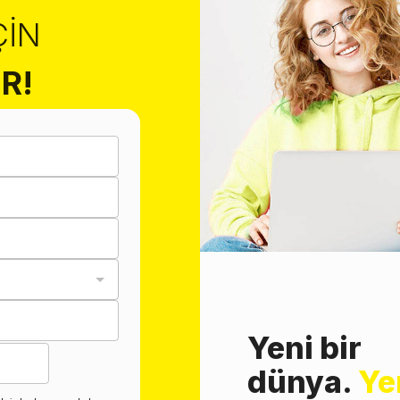
ÇIN
R!
Yeni bir
dünya.
Ye