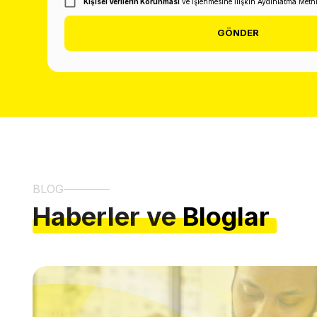
Kişisel Verilerin Korunması
ve İşlenmesine İlişkin Aydınlatma Metn
GÖNDER
BLOG
Haberler ve
Bloglar