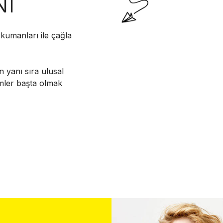
NI
kumanları ile çağla
n yanı sıra ulusal
imler başta olmak