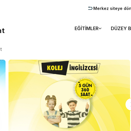
Merkez siteye dö
EĞITIMLER
DÜZEY B
nt
t