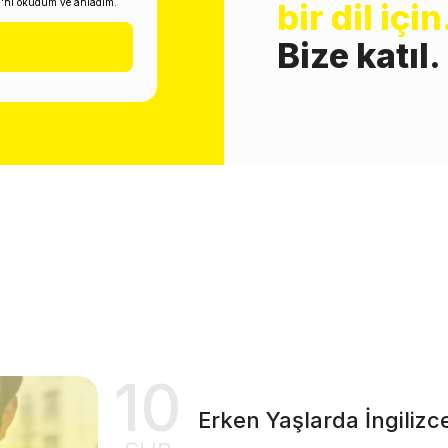
i'ni okudum ve anladım.
bir dil için
Bize katıl.
10
Erken Yaşlarda İngilizce