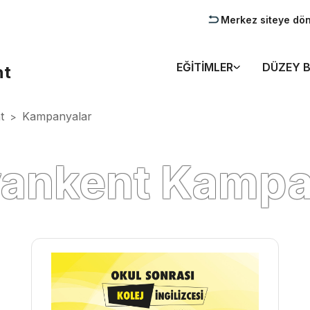
Merkez siteye dö
EĞITIMLER
DÜZEY B
nt
t
Kampanyalar
>
vankent Kampa