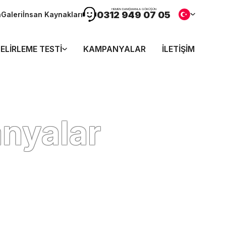
HEMEN DANIŞMANLA GÖRÜŞÜN
0312 949 07 05
n
Galeri
İnsan Kaynakları
ELIRLEME TESTI
KAMPANYALAR
İLETIŞIM
nyalar