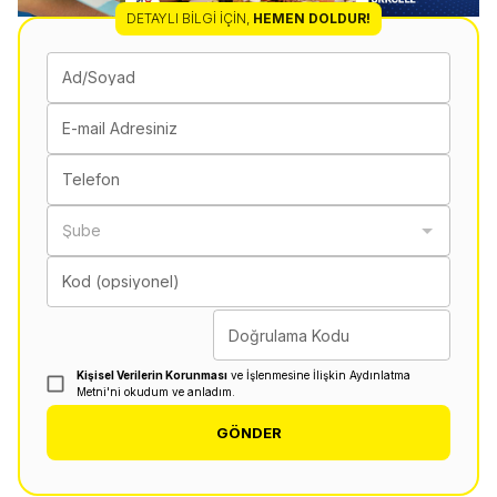
DETAYLI BILGI İÇIN
,
HEMEN DOLDUR!
Ad/Soyad
E-mail Adresiniz
Telefon
Şube
Kod (opsiyonel)
Doğrulama Kodu
Kişisel Verilerin Korunması
ve İşlenmesine İlişkin Aydınlatma
Metni'ni okudum ve anladım.
GÖNDER