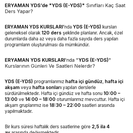
ERYAMAN YDS’de "YDS (E-YDS)"
Sınıfları Kaç Saat
Ders Yapar?
ERYAMAN YDS KURSLARI’
nda
YDS (E-YDS)
kursları
geleneksel olarak
120 ders
şeklinde planlanır. Ancak, özel
durumlarda daha az veya daha fazla sayıda ders yapılan
programların oluşturulması da mümkündür.
ERYAMAN YDS KURSLARI
’nda "
YDS (E-YDS)
"
Kurslarının Günleri Ve Saatleri Nelerdir?
YDS (E-YDS)
programlarımız
hafta içi gündüz
,
hafta içi
akşam
veya
hafta sonları
yapılan derslerle
sürdürülmektedir. Hafta içi gündüz ve hafta sonu
10:00 –
13:00
ve
14:00 – 18:00
oturumlarımız mevcuttur. Hafta içi
akşam gruplarımız ise
18:30 – 22:00
saatleri arasında
yapılmaktadır.
Bir kurs süresi haftalık ders saatlerine göre
2,5 ila 4
ay
arasında değişmektedir.