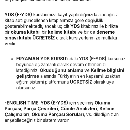
YDS (E-YDS)
kurslarımıza kayıt yaptırdığınızda alacağınız
kitap seti güncellenen kitaplarımıza göre değişiklik
gösterebilmektedir, ancak üç cilt
YDS
kitabımız ile birlikte
bir
okuma kitabı
, bir
kelime kitabı
ve bir de
deneme
sınavı kitabı ÜCRETSİZ
olarak kursiyerlerimize mutlaka
verilir.
ERYAMAN YDS KURSU
’ndaki
YDS (E-YDS)
kursunuz
boyunca eş zamanlı olarak devam ettirmenizi
istediğimiz,
Okuduğunu anlama
ve
Kelime bilgisini
geliştirme
alanında Türkiye’nin en kapsamlı uzaktan
eğitim sistemi platformuna
ÜCRETSİZ
olarak üye
olursunuz.
-
ENGLISH TIME YDS (E-YDS)
için seçilmiş
Okuma
Parçası
,
Parça Çevirileri
,
Cümle Analizleri
,
Kelime
Çalışmaları
,
Okuma Parçası Soruları
, vs. dilediğiniz an
erişebileceğiniz bir sistem vardır.