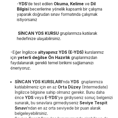
-
YDS
’de test edilen
Okuma
,
Kelime
ve
Dil
Bilgisi
becerilerine yönelik kapsamlı bir çalışma
yaparak doğrudan sınav formatında çalışmak
istiyorsanız
SİNCAN YDS KURSU
gruplarımıza katılarak
hedefinize ulaşabilirsiniz.
-Eğer İngilizce
altyapınız YDS (E-YDS)
kurslarımız
için
yeterli değilse Ön Hazırlık
gruplarımızdan
faydalanarak gerekli temel birikimi sağlamanızı
öneriyoruz.
SİNCAN YDS KURSLARI
’nda
YDS
gruplarımıza
katılabilmeniz için en az
Orta Düzey
(Intermediate)
İngilizce bilgisine sahip olmanız gerekir. Bunu daha
önce
YDS
veya
E-YDS
’ye girdiyseniz sonuç belgenizi
sunarak, bu sınavlara girmediyseniz
Seviye Tespit
Sınavı
’ndan en az orta seviyede bir puan alarak
belgeleyebilirsiniz.