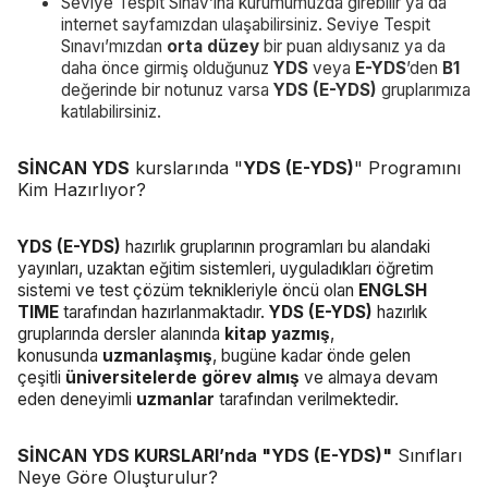
Seviye Tespit Sınav’ına kurumumuzda girebilir ya da
internet sayfamızdan ulaşabilirsiniz. Seviye Tespit
Sınavı’mızdan
orta düzey
bir puan aldıysanız ya da
daha önce girmiş olduğunuz
YDS
veya
E-YDS
’den
B1
değerinde bir notunuz varsa
YDS
(E-YDS)
gruplarımıza
katılabilirsiniz.
SİNCAN YDS
kurslarında "
YDS (E-YDS)
" Programını
Kim Hazırlıyor?
YDS (E-YDS)
hazırlık gruplarının programları bu alandaki
yayınları, uzaktan eğitim sistemleri, uyguladıkları öğretim
sistemi ve test çözüm teknikleriyle öncü olan
ENGLSH
TIME
tarafından hazırlanmaktadır.
YDS (E-YDS)
hazırlık
gruplarında dersler alanında
kitap yazmış
,
konusunda
uzmanlaşmış
, bugüne kadar önde gelen
çeşitli
üniversitelerde görev almış
ve almaya devam
eden deneyimli
uzmanlar
tarafından verilmektedir.
SİNCAN YDS KURSLARI’nda "YDS (E-YDS)"
Sınıfları
Neye Göre Oluşturulur?