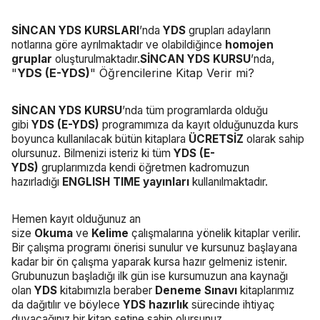
SİNCAN YDS KURSLARI
’nda
YDS
grupları adayların
notlarına göre ayrılmaktadır ve olabildiğince
homojen
,
gruplar
oluşturulmaktadır.
SİNCAN YDS KURSU
’nda
"
YDS (E-YDS)
" Öğrencilerine Kitap Verir mi?
SİNCAN YDS KURSU
’nda tüm programlarda olduğu
gibi
YDS (E-YDS)
programımıza da kayıt olduğunuzda kurs
boyunca kullanılacak bütün kitaplara
ÜCRETSİZ
olarak sahip
olursunuz. Bilmenizi isteriz ki tüm
YDS (E-
YDS)
gruplarımızda kendi öğretmen kadromuzun
hazırladığı
ENGLISH TIME yayınları
kullanılmaktadır.
Hemen kayıt olduğunuz an
size
Okuma
ve
Kelime
çalışmalarına yönelik kitaplar verilir.
Bir çalışma programı önerisi sunulur ve kursunuz başlayana
kadar bir ön çalışma yaparak kursa hazır gelmeniz istenir.
Grubunuzun başladığı ilk gün ise kursumuzun ana kaynağı
olan
YDS
kitabımızla beraber
Deneme Sınavı
kitaplarımız
da dağıtılır ve böylece
YDS hazırlık
sürecinde ihtiyaç
duyacağınız bir kitap setine sahip olursunuz.