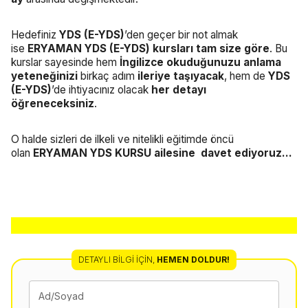
Hedefiniz
YDS (E-YDS)
’den geçer bir not almak
ise
ERYAMAN YDS (E-YDS) kursları tam size göre
. Bu
kurslar sayesinde hem
İngilizce okuduğunuzu anlama
yeteneğinizi
birkaç adım
ileriye taşıyacak
, hem de
YDS
(E-YDS)
’de ihtiyacınız olacak
her detayı
öğreneceksiniz
.
O halde sizleri de ilkeli ve nitelikli eğitimde öncü
olan
ERYAMAN YDS KURSU ailesine davet ediyoruz…
DETAYLI BILGI İÇIN
,
HEMEN DOLDUR!
Ad/Soyad