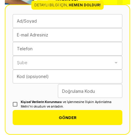
DETAYLI BILGI İÇIN
,
HEMEN DOLDUR!
Ad/Soyad
E-mail Adresiniz
Telefon
Şube
Kod (opsiyonel)
Doğrulama Kodu
Kişisel Verilerin Korunması
ve İşlenmesine İlişkin Aydınlatma
Metni'ni okudum ve anladım.
GÖNDER