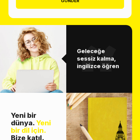
GÖNDER
Geleceğe
sessiz kalma,
ingilizce öğren
Yeni bir
dünya.
Yeni
bir dil için.
Bize katıl.