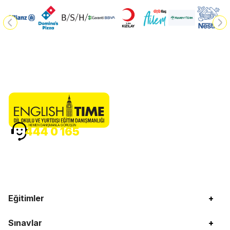
HEMEN DANIŞMANLA GÖRÜŞÜN
444 0 165
Eğitimler
+
Sınavlar
+