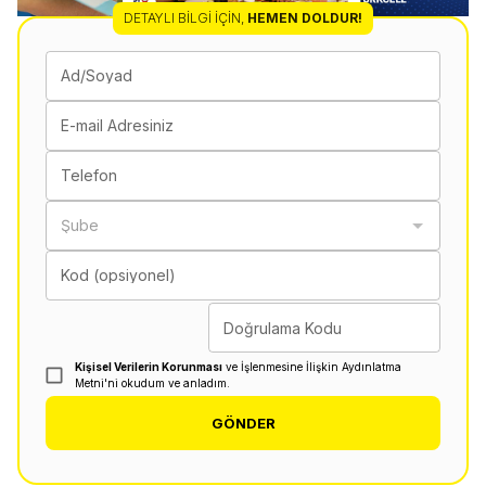
DETAYLI BILGI İÇIN
,
HEMEN DOLDUR!
Ad/Soyad
E-mail Adresiniz
Telefon
Şube
Kod (opsiyonel)
Doğrulama Kodu
Kişisel Verilerin Korunması
ve İşlenmesine İlişkin Aydınlatma
Metni'ni okudum ve anladım.
GÖNDER