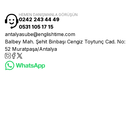
HEMEN DANIŞMANLA GÖRÜŞÜN
0242 243 44 49
0531 105 17 15
antalyasube@englishtime.com
Balbey Mah. Şehit Binbaşı Cengiz Toytunç Cad. No:
52 Muratpaşa/Antalya