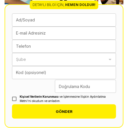
DETAYLI BILGI İÇIN
,
HEMEN DOLDUR!
Ad/Soyad
E-mail Adresiniz
Telefon
Şube
Kod (opsiyonel)
Doğrulama Kodu
Kişisel Verilerin Korunması
ve İşlenmesine İlişkin Aydınlatma
Metni'ni okudum ve anladım.
GÖNDER