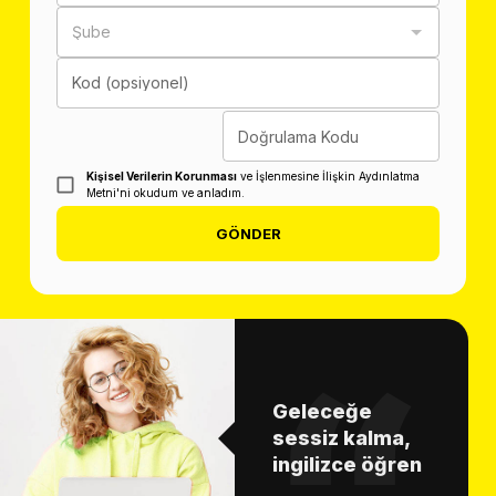
Şube
Kod (opsiyonel)
Doğrulama Kodu
Kişisel Verilerin Korunması
ve İşlenmesine İlişkin Aydınlatma
Metni'ni okudum ve anladım.
GÖNDER
Geleceğe
sessiz kalma,
ingilizce öğren