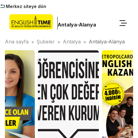
Merkez siteye dön
Antalya-Alanya
Ana sayfa
Şubeler
Antalya
Antalya-Alanya
>
>
>