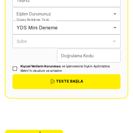
Yaşınız
Eğitim Durumunuz
Düzey Belirleme Testi
YDS Mini Deneme
Şube
Doğrulama Kodu
Kişisel Verilerin Korunması
ve İşlenmesine İlişkin Aydınlatma
Metni'ni okudum ve anladım.
TESTE BAŞLA