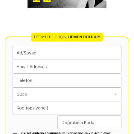
DETAYLI BILGI İÇIN
,
HEMEN DOLDUR!
Ad/Soyad
E-mail Adresiniz
Telefon
Şube
Kod (opsiyonel)
Doğrulama Kodu
Kişisel Verilerin Korunması
ve İşlenmesine İlişkin Aydınlatma