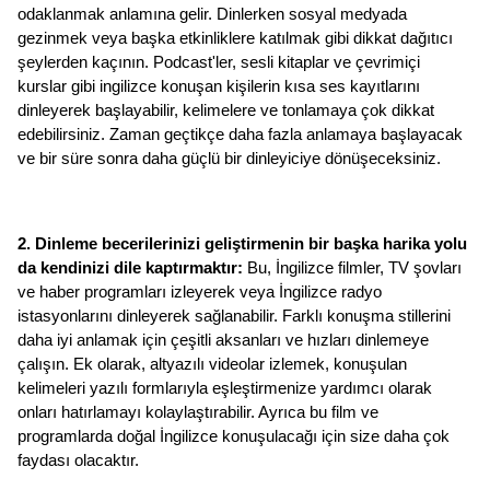
odaklanmak anlamına gelir. Dinlerken sosyal medyada 
gezinmek veya başka etkinliklere katılmak gibi dikkat dağıtıcı 
şeylerden kaçının. Podcast'ler, sesli kitaplar ve çevrimiçi 
kurslar gibi ingilizce konuşan kişilerin kısa ses kayıtlarını 
dinleyerek başlayabilir, kelimelere ve tonlamaya çok dikkat 
edebilirsiniz. Zaman geçtikçe daha fazla anlamaya başlayacak 
ve bir süre sonra daha güçlü bir dinleyiciye dönüşeceksiniz. 
2. Dinleme becerilerinizi geliştirmenin bir başka harika yolu 
da kendinizi dile kaptırmaktır: 
Bu, İngilizce filmler, TV şovları 
ve haber programları izleyerek veya İngilizce radyo 
istasyonlarını dinleyerek sağlanabilir. Farklı konuşma stillerini 
daha iyi anlamak için çeşitli aksanları ve hızları dinlemeye 
çalışın. Ek olarak, altyazılı videolar izlemek, konuşulan 
kelimeleri yazılı formlarıyla eşleştirmenize yardımcı olarak 
onları hatırlamayı kolaylaştırabilir. Ayrıca bu film ve 
programlarda doğal İngilizce konuşulacağı için size daha çok 
faydası olacaktır.