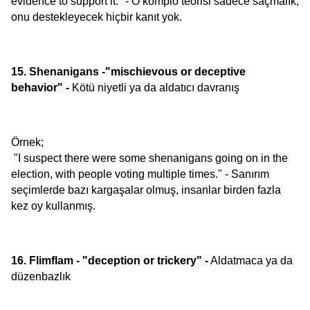
evidence to support it." - O komplo teorisi sadece saçmalık, 
onu destekleyecek hiçbir kanıt yok.
15. Shenanigans -
"mischievous or deceptive 
behavior" -
 Kötü niyetli ya da aldatıcı davranış
Örnek;
"I suspect there were some shenanigans going on in the 
election, with people voting multiple times." - Sanırım 
seçimlerde bazı kargaşalar olmuş, insanlar birden fazla 
kez oy kullanmış.
16. Flimflam - 
"deception or trickery" -
 Aldatmaca ya da 
düzenbazlık