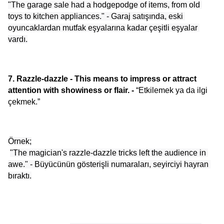
"The garage sale had a hodgepodge of items, from old 
toys to kitchen appliances." - Garaj satışında, eski 
oyuncaklardan mutfak eşyalarına kadar çeşitli eşyalar 
vardı.
7. Razzle-dazzle - This means to impress or attract 
attention with showiness or flair. - 
“Etkilemek ya da ilgi 
çekmek.”
Örnek;
"The magician's razzle-dazzle tricks left the audience in 
awe." - Büyücünün gösterişli numaraları, seyirciyi hayran 
bıraktı.