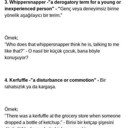
3. Whippersnapper -
"a derogatory term for a young or 
inexperienced person" - “
Genç veya deneyimsiz birine 
yönelik aşağılayıcı bir terim.”
Örnek;
"Who does that whippersnapper think he is, talking to me 
like that?" - O nasıl bir küçük çocuk, bana böyle 
konuşuyor?
4. Kerfuffle -
"a disturbance or commotion" - 
Bir 
rahatsızlık ya da kargaşa
.
Örnek;
"There was a kerfuffle at the grocery store when someone 
dropped a bottle of ketchup." - Birisi bir ketçap şişesini 