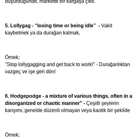
düşürdüğünde, markette bir kargaşa çıktı.
5. Lollygag - “losing time or being idle”  - 
Vakit 
kaybetmek ya da durağan kalmak,
Örnek;
"Stop lollygagging and get back to work!" - Durağanlıktan 
vazgeç ve işe geri dön!
6. Hodgepodge - 
a mixture of various things, often in a 
disorganized or chaotic manner" -
 Çeşitli şeylerin 
karışımı, genelde düzenli olmayan veya kaotik bir şekilde
Örnek;