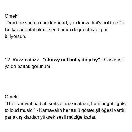
Örnek;
"Don't be such a chucklehead, you know that's not true." - 
Bu kadar aptal olma, sen bunun doğru olmadığını 
biliyorsun.
12. Razzmatazz - 
"showy or flashy display" -
 Gösterişli 
ya da parlak görünüm
Örnek;
“
The carnival had all sorts of razzmatazz, from bright lights 
to loud music." - Karnavalın her türlü gösterişli öğesi vardı, 
parlak ışıklardan yüksek sesli müziğe kadar.