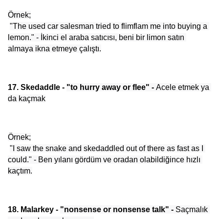
Örnek;
"The used car salesman tried to flimflam me into buying a 
lemon." - İkinci el araba satıcısı, beni bir limon satın 
almaya ikna etmeye çalıştı.
17. Skedaddle - 
"to hurry away or flee" - 
Acele etmek ya 
da kaçmak
Örnek;
"I saw the snake and skedaddled out of there as fast as I 
could." - Ben yılanı gördüm ve oradan olabildiğince hızlı 
kaçtım.
18. Malarkey - 
"nonsense or nonsense talk" -
 Saçmalık 