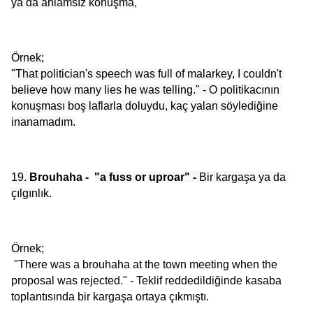
ya da anlamsız konuşma
,
Örnek;
"That politician's speech was full of malarkey, I couldn't 
believe how many lies he was telling." - O politikacının 
konuşması boş laflarla doluydu, kaç yalan söylediğine 
inanamadım.
19. 
Brouhaha -  
"a fuss or uproar" - 
Bir kargaşa ya da 
çılgınlık
.
Örnek;
 "There was a brouhaha at the town meeting when the 
proposal was rejected." - Teklif reddedildiğinde kasaba 
toplantısında bir kargaşa ortaya çıkmıştı. 