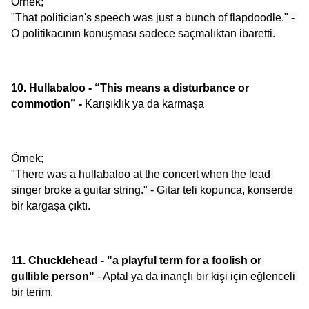
Örnek;
"That politician's speech was just a bunch of flapdoodle." - 
O politikacının konuşması sadece saçmalıktan ibaretti.
10. Hullabaloo - “This means a disturbance or 
commotion” -
 Karışıklık ya da karmaşa
Örnek;
"There was a hullabaloo at the concert when the lead 
singer broke a guitar string." - Gitar teli kopunca, konserde 
bir kargaşa çıktı.
11. Chucklehead - 
"a playful term for a foolish or 
gullible person"
 - Aptal ya da inançlı bir kişi için eğlenceli 
bir terim.