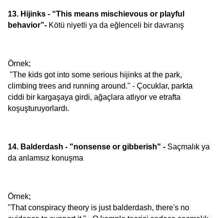
13. Hijinks - “This means mischievous or playful 
behavior”- 
Kötü niyetli ya da eğlenceli bir davranış
Örnek;
"The kids got into some serious hijinks at the park, 
climbing trees and running around." - Çocuklar, parkta 
ciddi bir kargaşaya girdi, ağaçlara atlıyor ve etrafta 
koşuşturuyorlardı.
14. Balderdash - 
"nonsense or gibberish" - 
Saçmalık ya 
da anlamsız konuşma
Örnek;
"That conspiracy theory is just balderdash, there's no 