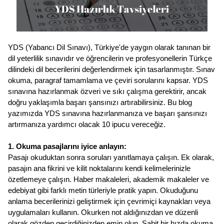
YDS (Yabancı Dil Sınavı), Türkiye'de yaygın olarak tanınan bir 
dil yeterlilik sınavıdır ve öğrencilerin ve profesyonellerin Türkçe 
dilindeki dil becerilerini değerlendirmek için tasarlanmıştır. Sınav 
okuma, paragraf tamamlama ve çeviri sorularını kapsar. YDS 
sınavına hazırlanmak özveri ve sıkı çalışma gerektirir, ancak 
doğru yaklaşımla başarı şansınızı artırabilirsiniz. Bu blog 
yazımızda YDS sınavına hazırlanmanıza ve başarı şansınızı 
artırmanıza yardımcı olacak 10 ipucu vereceğiz.
1. Okuma pasajlarını iyice anlayın:
Pasajı okuduktan sonra soruları yanıtlamaya çalışın. Ek olarak, 
pasajın ana fikrini ve kilit noktalarını kendi kelimelerinizle 
özetlemeye çalışın. Haber makaleleri, akademik makaleler ve 
edebiyat gibi farklı metin türleriyle pratik yapın. Okuduğunu 
anlama becerilerinizi geliştirmek için çevrimiçi kaynakları veya 
uygulamaları kullanın. Okurken not aldığınızdan ve düzenli 
olarak gözden geçirdiğinizden emin olun. Sabit bir hızda okuma 