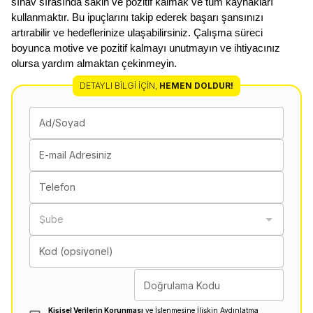
sınav sırasında sakin ve pozitif kalmak ve tüm kaynakları 
kullanmaktır. Bu ipuçlarını takip ederek başarı şansınızı 
artırabilir ve hedeflerinize ulaşabilirsiniz. Çalışma süreci 
boyunca motive ve pozitif kalmayı unutmayın ve ihtiyacınız 
olursa yardım almaktan çekinmeyin.
DETAYLI BILGI İÇIN
,
HEMEN DOLDUR!
Ad/Soyad
E-mail Adresiniz
Telefon
Şube
Kod (opsiyonel)
Doğrulama Kodu
Kişisel Verilerin Korunması
ve İşlenmesine İlişkin Aydınlatma