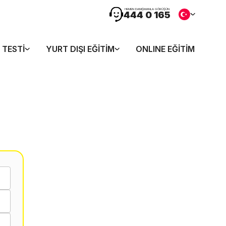
HEMEN DANIŞMANLA GÖRÜŞÜN
444 0 165
 TESTI
YURT DIŞI EĞITIM
ONLINE EĞITIM