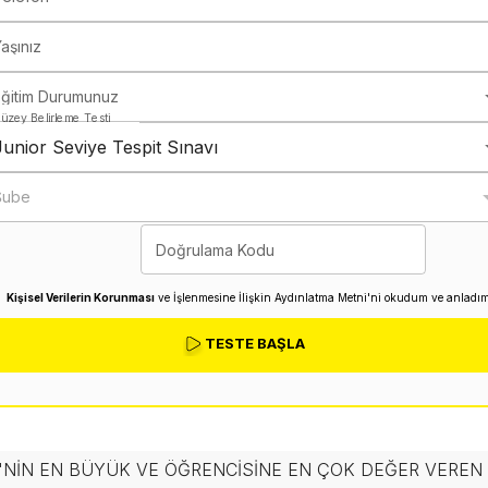
aşınız
Eğitim Durumunuz
üzey Belirleme Testi
Junior Seviye Tespit Sınavı
Şube
Doğrulama Kodu
Kişisel Verilerin Korunması
ve İşlenmesine İlişkin Aydınlatma Metni'ni okudum ve anladım
TESTE BAŞLA
'NIN EN BÜYÜK VE ÖĞRENCISINE EN ÇOK DEĞER VERE