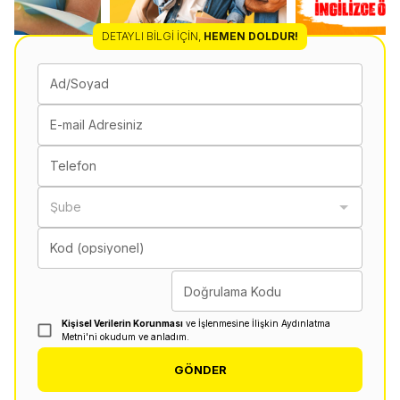
DETAYLI BILGI İÇIN
,
HEMEN DOLDUR!
Ad/Soyad
E-mail Adresiniz
Telefon
Şube
Kod (opsiyonel)
Doğrulama Kodu
Kişisel Verilerin Korunması
ve İşlenmesine İlişkin Aydınlatma
Metni'ni okudum ve anladım.
GÖNDER