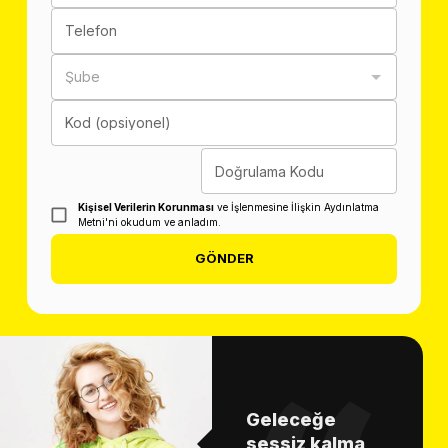
Telefon
Şube
Kod (opsiyonel)
Doğrulama Kodu
Kişisel Verilerin Korunması
ve İşlenmesine İlişkin Aydınlatma
Metni'ni okudum ve anladım.
GÖNDER
Geleceğe
sessiz kalma,