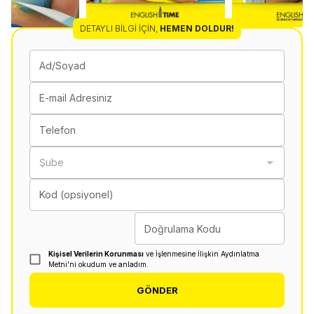
DETAYLI BILGI İÇIN
,
HEMEN DOLDUR!
Ad/Soyad
E-mail Adresiniz
Telefon
Şube
Kod (opsiyonel)
Doğrulama Kodu
Kişisel Verilerin Korunması
ve İşlenmesine İlişkin Aydınlatma
Metni'ni okudum ve anladım.
GÖNDER