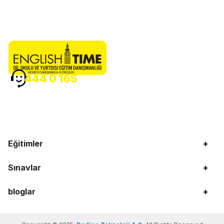
HEMEN DANIŞMANLA GÖRÜŞÜN
444 0 165
Eğitimler
+
Sınavlar
+
bloglar
+