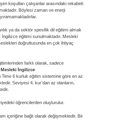
en koşulları çalışanlar arasındaki rekabeti
amaktadır. Böylesi zaman ve enerji
ı ayıramamaktadırlar.
nlık ya da sektör spesifik dil eğitimi almak
k İngilizce eğitimi sunulmaktadır. Mesleki
meslekleri doğrultusunda en çok ihtiyaç
itimlerinden farklı olarak, sadece
.
Mesleki İngilizce
h Time 6 kurluk eğitim sistemine göre en az
tedir. Seviyesi 4. kur’dan az olanların,
edir.
viyedeki öğrencilerden oluşturulur.
m içeriğine bağlı olarak değişmektedir. Bir