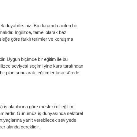
k duyabilirsiniz. Bu durumda acilen bir
malıdır. İngilizce, temel olarak bazı
sleğe göre farklı terimler ve konuşma
ir. Uygun biçimde bir eğitim ile bu
gilizce seviyesi seçimi yine kurs tarafından
 bir plan sunularak, eğitimler kısa sürede
s)
iş alanlarına göre mesleki dil eğitimi
amlardır. Günümüz iş dünyasında sektörel
tiyaçlarına yanıt verebilecek seviyede
er alanda gereklidir.