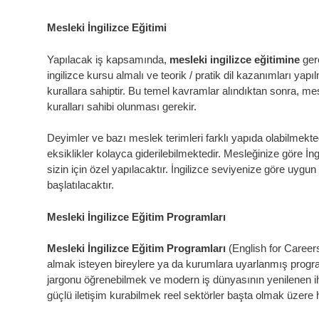
Mesleki İngilizce Eğitimi
Yapılacak iş kapsamında,
mesleki ingilizce eğitimine
gere
ingilizce kursu almalı ve teorik / pratik dil kazanımları yapıl
kurallara sahiptir. Bu temel kavramlar alındıktan sonra, me
kuralları sahibi olunması gerekir.
Deyimler ve bazı meslek terimleri farklı yapıda olabilmekted
eksiklikler kolayca giderilebilmektedir. Mesleğinize göre İn
sizin için özel yapılacaktır. İngilizce seviyenize göre uygun
başlatılacaktır.
Mesleki İngilizce Eğitim Programları
Mesleki İngilizce Eğitim Programları
(English for Career
almak isteyen bireylere ya da kurumlara uyarlanmış progr
jargonu öğrenebilmek ve modern iş dünyasının yenilenen ih
güçlü iletişim kurabilmek reel sektörler başta olmak üzere h