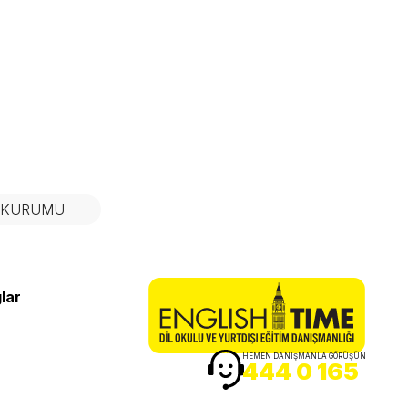
N KURUMU
lar
HEMEN DANIŞMANLA GÖRÜŞÜN
444 0 165