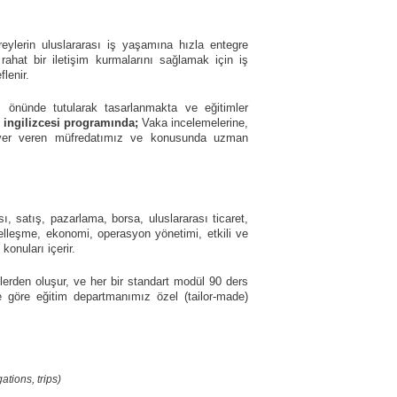
ylerin uluslararası iş yaşamına hızla entegre
 rahat bir iletişim kurmalarını sağlamak için iş
flenir.
öz önünde tutularak tasarlanmakta ve eğitimler
 ingilizcesi programında;
Vaka incelemelerine,
la yer veren müfredatımız ve konusunda uzman
, satış, pazarlama, borsa, uluslararası ticaret,
eselleşme, ekonomi, operasyon yönetimi, etkili ve
onuları içerir.
rden oluşur, ve her bir standart modül 90 ders
e göre eğitim departmanımız özel (tailor-made)
ations, trips)