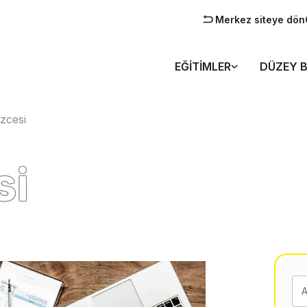
Merkez siteye dön
EĞITIMLER
DÜZEY B
lizcesi
si