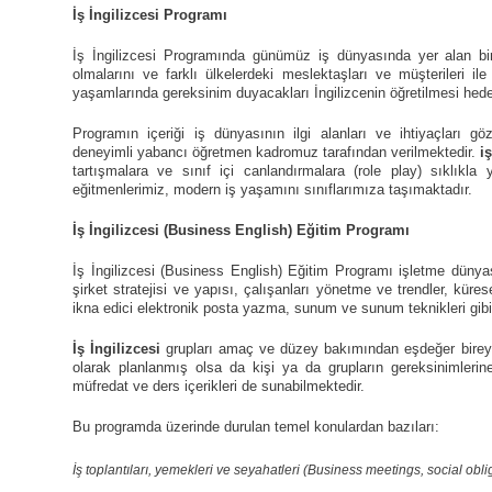
İş İngilizcesi Programı
İş İngilizcesi Programında
günümüz iş dünyasında yer alan bire
olmalarını ve farklı ülkelerdeki meslektaşları ve müşterileri ile
yaşamlarında gereksinim duyacakları İngilizcenin öğretilmesi hede
Programın içeriği iş dünyasının ilgi alanları ve ihtiyaçları g
deneyimli yabancı öğretmen kadromuz tarafından verilmektedir.
iş
tartışmalara ve sınıf içi canlandırmalara (role play) sıklık
eğitmenlerimiz, modern iş yaşamını sınıflarımıza taşımaktadır.
İş İngilizcesi
(Business English) Eğitim Programı
İş İngilizcesi (Business English) Eğitim Programı işletme dünyası
şirket stratejisi ve yapısı, çalışanları yönetme ve trendler, kür
ikna edici elektronik posta yazma, sunum ve sunum teknikleri gibi k
İş İngilizcesi
grupları amaç ve düzey bakımından eşdeğer bireyle
olarak planlanmış olsa da kişi ya da grupların gereksinimlerin
müfredat ve ders içerikleri de sunabilmektedir.
Bu programda üzerinde durulan temel konulardan bazıları:
İş toplantıları, yemekleri ve seyahatleri (Business meetings, social oblig