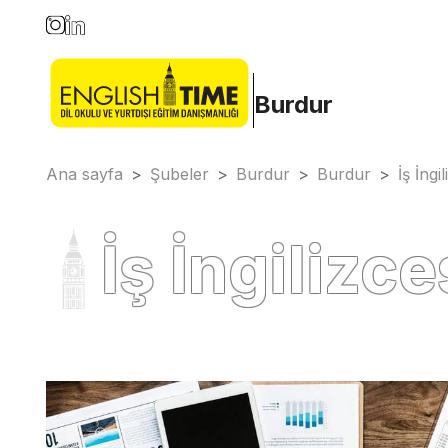
Burdur
Ana sayfa
>
Şubeler
>
Burdur
>
Burdur
>
İş İngi
İş İngilizce