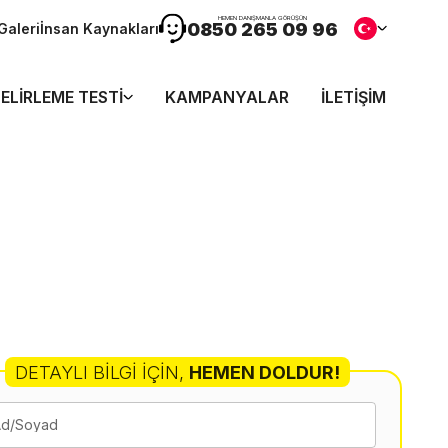
HEMEN DANIŞMANLA GÖRÜŞÜN
0850 265 09 96
Galeri
İnsan Kaynakları
ELIRLEME TESTI
KAMPANYALAR
İLETIŞIM
DETAYLI BILGI İÇIN
,
HEMEN DOLDUR!
Ad/Soyad