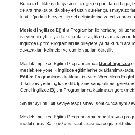
Bununla birlikte iş dünyasının her geçen gün daha da güçleş
de arttırmakta bu da bireyleri uzun süreler çalışmaya zorl
kısıtlılığındaki bireyler, kişisel gelişimlerine yeterli zaman
Mesleki İngilizce Eğitim
Programları
ile herhangi bir uzma
isteyen bireylere ya da kurumlara seçtikleri alanlara yöneli
İngilizce Eğitim Programları ile bireylere ya da kurumlara 
duyacakları kelimeler ve cümle yapıları öğretilir.
Mesleki İngilizce Eğitim Programlarında
Genel İngilizce
eğ
mesleklere yönelik İngilizce eğitimlerine odaklanılmaktadır
Eğitim
Programlarına
katılmak isteyen öğrencilerin Englis
4. kur seviyede İngilizce dil bilgisine sahip olması gerekmek
Genel İngilizce Eğitim Programlarına katılmaları gerekmekt
Sınıflar ayrıntılı bir seviye tespit sınavı sonucunda aynı se
Mesleki İngilizce Eğitim Programlarının modül sayısı progra
modül süresi 30 ile 90 ders saati arasında değişmektedir.