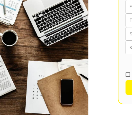
E
T
K