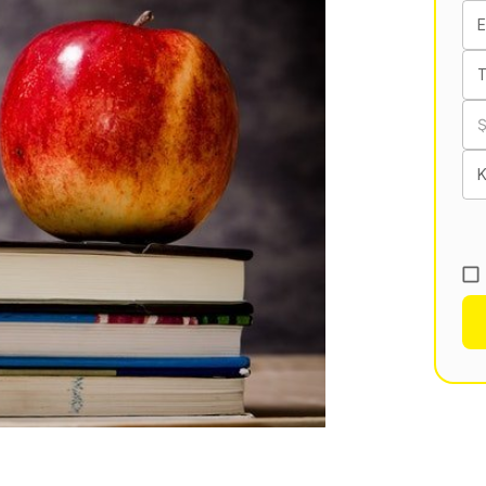
E
T
K