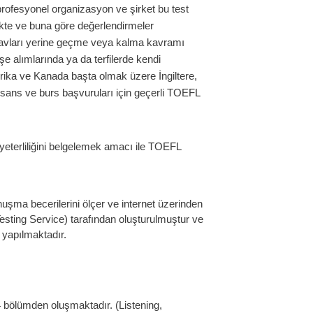
rofesyonel organizasyon ve şirket bu test
mekte ve buna göre değerlendirmeler
navları yerine geçme veya kalma kavramı
e alımlarında ya da terfilerde kendi
rika ve Kanada başta olmak üzere İngiltere,
isans ve burs başvuruları için geçerli TOEFL
e yeterliliğini belgelemek amacı ile TOEFL
şma becerilerini ölçer ve internet üzerinden
esting Service) tarafından oluşturulmuştur ve
 yapılmaktadır.
4 bölümden oluşmaktadır. (Listening,