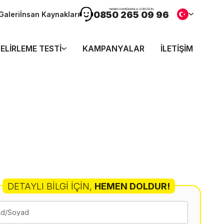
HEMEN DANIŞMANLA GÖRÜŞÜN
0850 265 09 96
Galeri
İnsan Kaynakları
ELIRLEME TESTI
KAMPANYALAR
İLETIŞIM
DETAYLI BILGI İÇIN
,
HEMEN DOLDUR!
Ad/Soyad