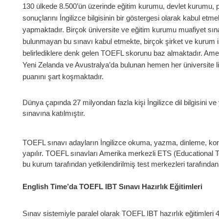
130 ülkede 8.500’ün üzerinde eğitim kurumu, devlet kurumu, p
sonuçlarını İngilizce bilgisinin bir göstergesi olarak kabul et
yapmaktadır. Birçok üniversite ve eğitim kurumu muafiyet sı
bulunmayan bu sınavı kabul etmekte, birçok şirket ve kurum iş
belirlediklere denk gelen TOEFL skorunu baz almaktadır. Ame
Yeni Zelanda ve Avustralya’da bulunan hemen her üniversite l
puanını şart koşmaktadır.
Dünya çapında 27 milyondan fazla kişi İngilizce dil bilgisini v
sınavına katılmıştır.
TOEFL sınavı adayların İngilizce okuma, yazma, dinleme, konu
yapılır. TOEFL sınavları Amerika merkezli ETS (Educational T
bu kurum tarafından yetkilendirilmiş test merkezleri tarafından
English Time’da TOEFL IBT Sınavı Hazırlık Eğitimleri
Sınav sistemiyle paralel olarak TOEFL IBT hazırlık eğitimleri 