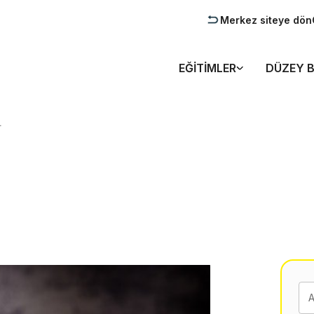
Merkez siteye dön
EĞITIMLER
DÜZEY B
L