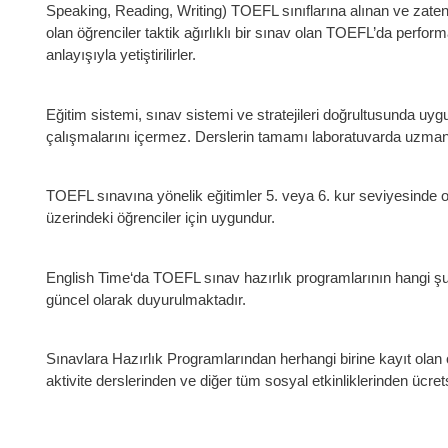
Speaking, Reading, Writing) TOEFL sınıflarına alınan ve zaten be
olan öğrenciler taktik ağırlıklı bir sınav olan TOEFL’da perfor
anlayışıyla yetiştirilirler.
Eğitim sistemi, sınav sistemi ve stratejileri doğrultusunda uygu
çalışmalarını içermez. Derslerin tamamı laboratuvarda uzman 
TOEFL sınavına yönelik eğitimler 5. veya 6. kur seviyesinde o
üzerindeki öğrenciler için uygundur.
English Time‘da TOEFL sınav hazırlık programlarının hangi şu
güncel olarak duyurulmaktadır.
Sınavlara Hazırlık Programlarından herhangi birine kayıt olan
aktivite derslerinden ve diğer tüm sosyal etkinliklerinden ücrets