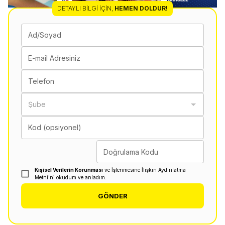
DETAYLI BILGI İÇIN
,
HEMEN DOLDUR!
Ad/Soyad
E-mail Adresiniz
Telefon
Şube
Kod (opsiyonel)
Doğrulama Kodu
Kişisel Verilerin Korunması
ve İşlenmesine İlişkin Aydınlatma
Metni'ni okudum ve anladım.
GÖNDER