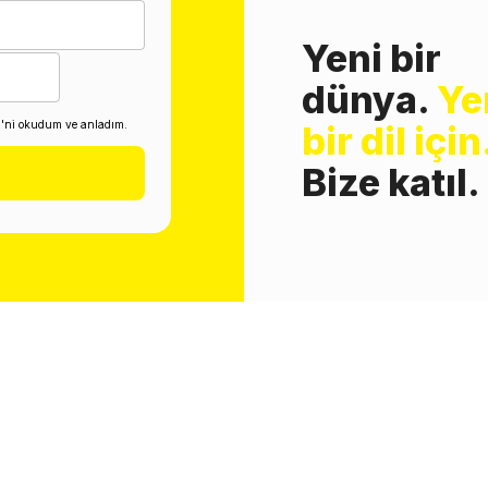
Yeni bir
dünya.
Ye
i'ni okudum ve anladım.
bir dil için
Bize katıl.