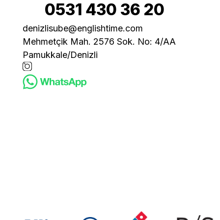
0531 430 36 20
denizlisube@englishtime.com
Mehmetçik Mah. 2576 Sok. No: 4/AA
Pamukkale/Denizli