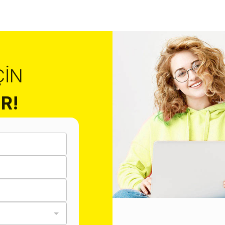
ÇIN
R!