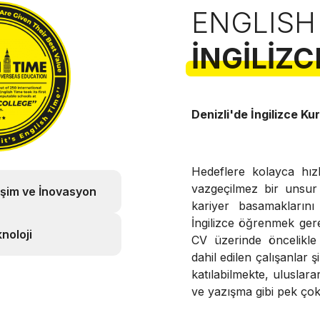
ENGLISH
İNGILIZC
Denizli'de İngilizce Ku
Hedeflere kolayca hızl
vazgeçilmez bir unsur
işim ve İnovasyon
kariyer basamaklarını
İngilizce öğrenmek gerek
noloji
CV üzerinde öncelikle
dahil edilen çalışanlar ş
katılabilmekte, uluslara
ve yazışma gibi pek çok 