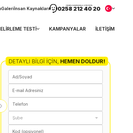
HEMEN DANIŞMANLA GÖRÜŞÜN
0258 212 40 20
n
Galeri
İnsan Kaynakları
ELIRLEME TESTI
KAMPANYALAR
İLETIŞIM
DETAYLI BILGI İÇIN
,
HEMEN DOLDUR!
Ad/Soyad
E-mail Adresiniz
Telefon
Şube
Kod (opsiyonel)