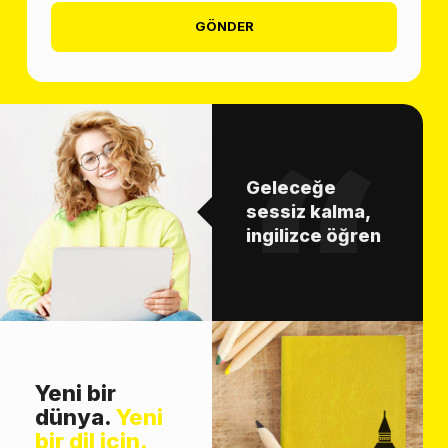
GÖNDER
Geleceğe
sessiz kalma,
ingilizce öğren
Yeni bir
dünya.
Yeni
bir dil için.