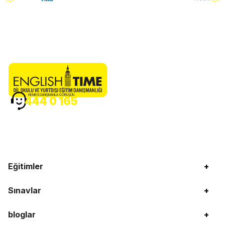
HEMEN DANIŞMANLA GÖRÜŞÜN
444 0 165
Eğitimler
+
Sınavlar
+
bloglar
+