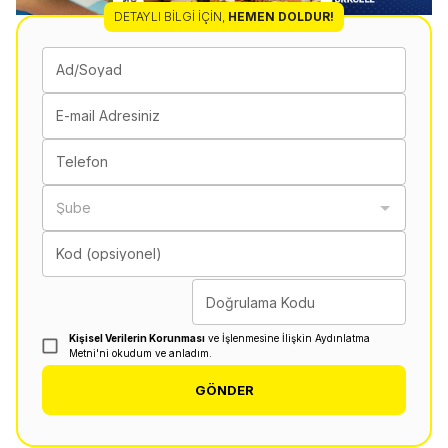
DETAYLI BILGI İÇIN
,
HEMEN DOLDUR!
Ad/Soyad
E-mail Adresiniz
Telefon
Şube
Kod (opsiyonel)
Doğrulama Kodu
Kişisel Verilerin Korunması
ve İşlenmesine İlişkin Aydınlatma
Metni'ni okudum ve anladım.
GÖNDER