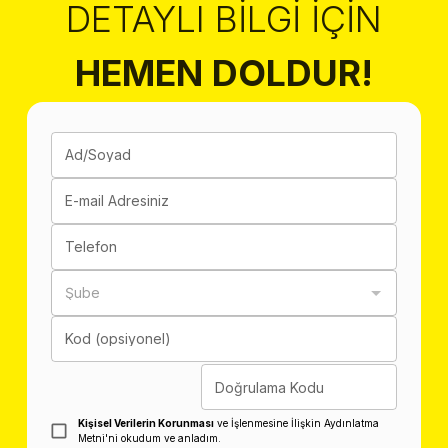
DETAYLI BILGI İÇIN
HEMEN DOLDUR!
Ad/Soyad
E-mail Adresiniz
Telefon
Şube
Kod (opsiyonel)
Doğrulama Kodu
Kişisel Verilerin Korunması
ve İşlenmesine İlişkin Aydınlatma
Metni'ni okudum ve anladım.