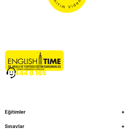
HEMEN DANIŞMANLA GÖRÜŞÜN
444 0 165
Eğitimler
+
Sınavlar
+