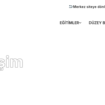
Merkez siteye dön
EĞITIMLER
DÜZEY B
işim