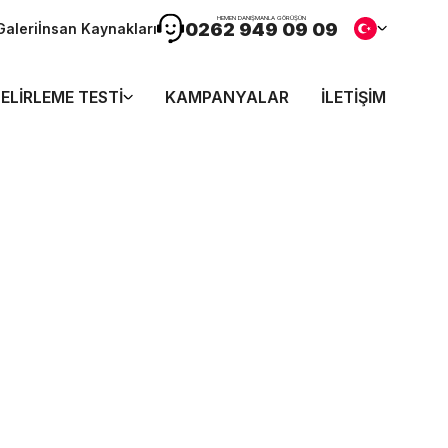
HEMEN DANIŞMANLA GÖRÜŞÜN
0262 949 09 09
Galeri
İnsan Kaynakları
ELIRLEME TESTI
KAMPANYALAR
İLETIŞIM