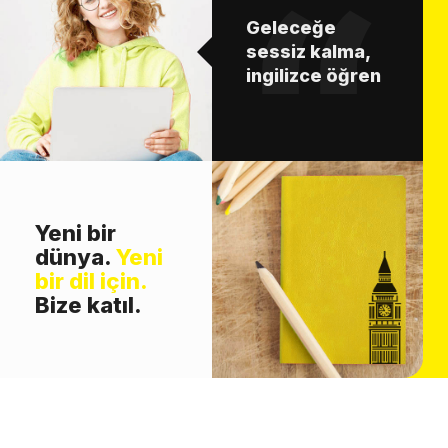
Geleceğe
sessiz kalma,
ingilizce öğren
Yeni bir
dünya.
Yeni
bir dil için.
Bize katıl.