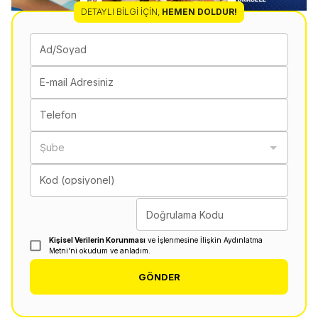
DETAYLI BILGI İÇIN
,
HEMEN DOLDUR!
Ad/Soyad
E-mail Adresiniz
Telefon
Şube
Kod (opsiyonel)
Doğrulama Kodu
Kişisel Verilerin Korunması
ve İşlenmesine İlişkin Aydınlatma
Metni'ni okudum ve anladım.
GÖNDER