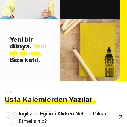
Yeni bir
dünya.
Yeni
bir dil için.
Bize katıl.
BLOG
Usta Kalemlerden
Yazılar
28
İngilizce Eğitimi Alırken Nelere Dikkat
Etmelisiniz?
TEM