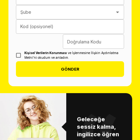
Şube
Kod (opsiyonel)
Doğrulama Kodu
Kişisel Verilerin Korunması
ve İşlenmesine İlişkin Aydınlatma
Metni'ni okudum ve anladım.
GÖNDER
Geleceğe
sessiz kalma,
ingilizce öğren