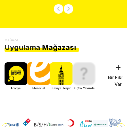
MAĞAZA
Uygulama
Mağazası
+
?
Bir Fikri
Var
Etopya
Etosocial
Seviye Tespit
⏳ Çok Yakında