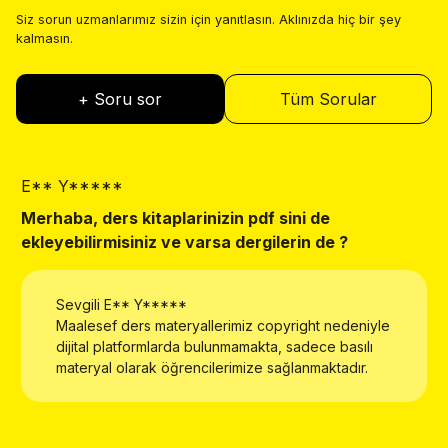
Siz sorun uzmanlarımız sizin için yanıtlasın. Aklınızda hiç bir şey
kalmasın.
+ Soru sor
Tüm Sorular
E** Y*****
E
Merhaba, ders kitaplarinizin pdf sini de
W
ekleyebilirmisiniz ve varsa dergilerin de ?
Sevgili
E** Y*****
Maalesef ders materyallerimiz copyright nedeniyle
dijital platformlarda bulunmamakta, sadece basılı
materyal olarak öğrencilerimize sağlanmaktadır.