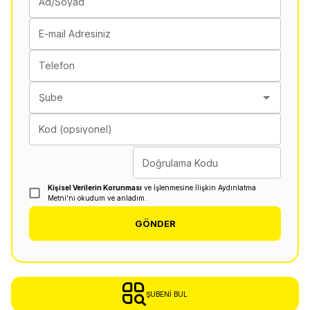
Ad/Soyad
E-mail Adresiniz
Telefon
Şube
Kod (opsiyonel)
Doğrulama Kodu
Kişisel Verilerin Korunması
ve İşlenmesine İlişkin Aydınlatma
Metni'ni okudum ve anladım.
GÖNDER
ŞUBENI BUL