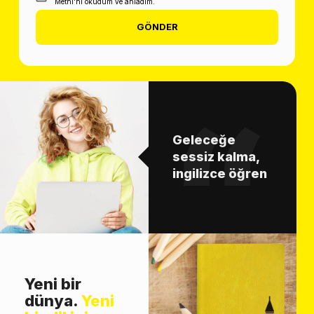
Metni'ni okudum ve anladım.
GÖNDER
Geleceğe
sessiz kalma,
ingilizce öğren
Yeni bir
dünya.
Yeni