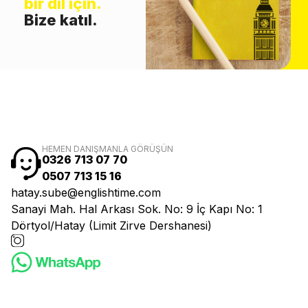
bir dil için.
Bize katıl.
HEMEN DANIŞMANLA GÖRÜŞÜN
0326 713 07 70
0507 713 15 16
hatay.sube@englishtime.com
Sanayi Mah. Hal Arkası Sok. No: 9 İç Kapı No: 1
Dörtyol/Hatay (Limit Zirve Dershanesi)