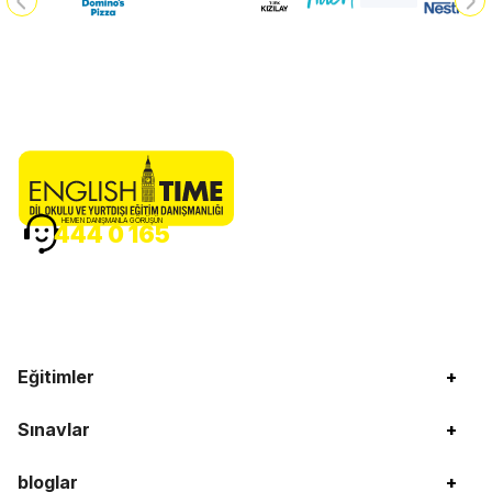
HEMEN DANIŞMANLA GÖRÜŞÜN
444 0 165
Eğitimler
+
Sınavlar
+
bloglar
+