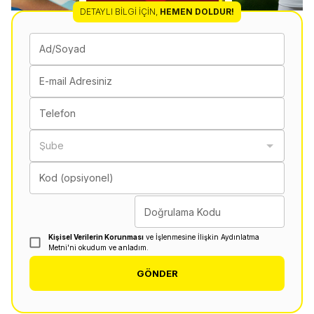
DETAYLI BILGI İÇIN
,
HEMEN DOLDUR!
Ad/Soyad
E-mail Adresiniz
Telefon
Şube
Kod (opsiyonel)
Doğrulama Kodu
Kişisel Verilerin Korunması
ve İşlenmesine İlişkin Aydınlatma
Metni'ni okudum ve anladım.
GÖNDER