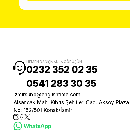
HEMEN DANIŞMANLA GÖRÜŞÜN
0232 352 02 35
0541 283 30 35
izmirsube@englishtime.com
Alsancak Mah. Kıbrıs Şehitleri Cad. Aksoy Plaza
No: 152/501 Konak/İzmir