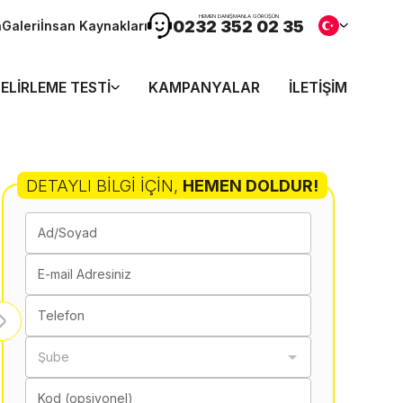
HEMEN DANIŞMANLA GÖRÜŞÜN
0232 352 02 35
n
Galeri
İnsan Kaynakları
ELIRLEME TESTI
KAMPANYALAR
İLETIŞIM
DETAYLI BILGI İÇIN
,
HEMEN DOLDUR!
Ad/Soyad
E-mail Adresiniz
Telefon
Şube
Kod (opsiyonel)