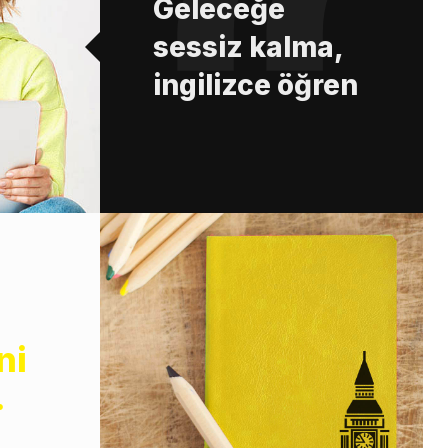
Geleceğe
sessiz kalma,
ingilizce öğren
ni
.