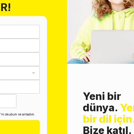
R!
Yeni bir
dünya.
Ye
i'ni okudum ve anladım.
bir dil için
Bize katıl.