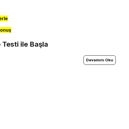
erle
konuş
Testi ile Başla
Devamını Oku