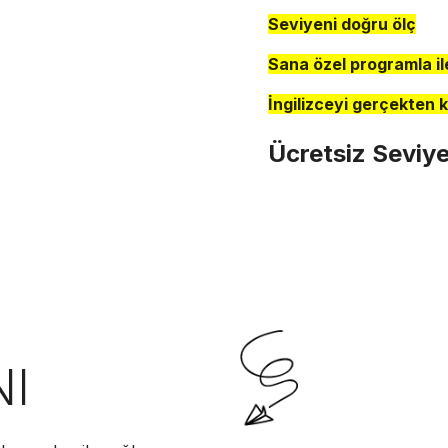
Seviyeni doğru ölç
Sana özel programla il
İngilizceyi gerçekten 
Ücretsiz Seviye 
NI