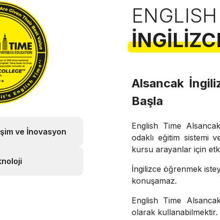
ENGLISH
İNGILIZC
Alsancak İngi
Başla
English Time Alsanca
işim ve İnovasyon
odaklı eğitim sistemi v
kursu arayanlar için etki
noloji
İngilizce öğrenmek ist
konuşamaz.
English Time Alsancak
olarak kullanabilmektir.