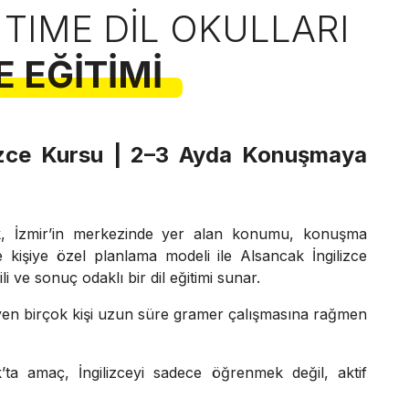
 TIME DIL OKULLARI
E EĞITIMI
lizce Kursu | 2–3 Ayda Konuşmaya
k, İzmir’in merkezinde yer alan konumu, konuşma
e kişiye özel planlama modeli ile Alsancak İngilizce
li ve sonuç odaklı bir dil eğitimi sunar.
eyen birçok kişi uzun süre gramer çalışmasına rağmen
’ta amaç, İngilizceyi sadece öğrenmek değil, aktif