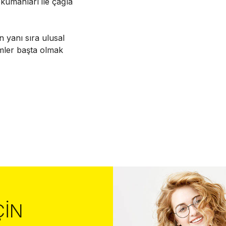
kumanları ile çağla
n yanı sıra ulusal
imler başta olmak
ÇIN