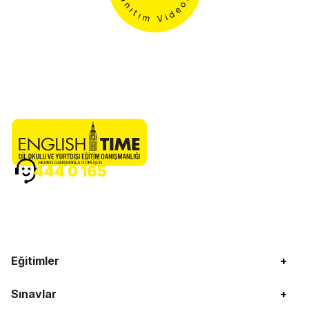
HEMEN DANIŞMANLA GÖRÜŞÜN
444 0 165
Eğitimler
+
Sınavlar
+