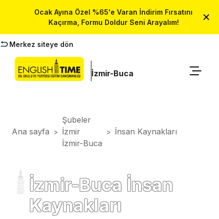
Ocak Ayına Özel %65'e Varan İndirim Fırsatını
Kaçırma, Formu Doldur Seni Arayalım!
Merkez siteye dön
İzmir-Buca
Şubeler
Ana sayfa
İzmir
İnsan Kaynakları
>
>
İzmir-Buca
İzmir-Buca İnsan
Kaynakları