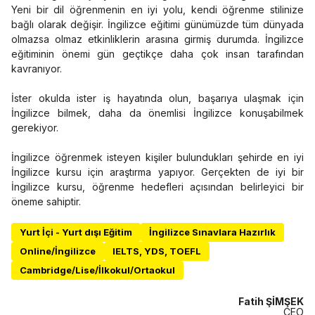
Yeni bir dil öğrenmenin en iyi yolu, kendi öğrenme stilinize
bağlı olarak değişir. İngilizce eğitimi günümüzde tüm dünyada
olmazsa olmaz etkinliklerin arasına girmiş durumda. İngilizce
eğitiminin önemi gün geçtikçe daha çok insan tarafından
kavranıyor.
İster okulda ister iş hayatında olun, başarıya ulaşmak için
İngilizce bilmek, daha da önemlisi İngilizce konuşabilmek
gerekiyor.
İngilizce öğrenmek isteyen kişiler bulundukları şehirde en iyi
İngilizce kursu için araştırma yapıyor. Gerçekten de iyi bir
İngilizce kursu, öğrenme hedefleri açısından belirleyici bir
öneme sahiptir.
Yurt İçi - Yurt dışı Eğitim
İngilizce Sınavlara Hazırlık
Online/İngilizce
IELTS, YDS, TOEFL
Cambridge/Lise/İlkokul/Ortaokul
Fatih ŞİMŞEK
CEO