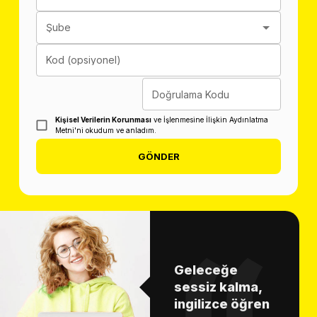
Şube
Kod (opsiyonel)
Doğrulama Kodu
Kişisel Verilerin Korunması
ve İşlenmesine İlişkin Aydınlatma
Metni'ni okudum ve anladım.
GÖNDER
Geleceğe
sessiz kalma,
ingilizce öğren