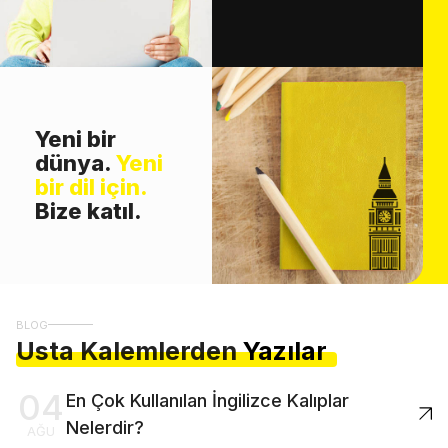
Yeni bir
dünya.
Yeni
bir dil için.
Bize katıl.
BLOG
Usta Kalemlerden
Yazılar
04
En Çok Kullanılan İngilizce Kalıplar
Nelerdir?
AĞU