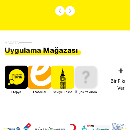
MAĞAZA
Uygulama
Mağazası
+
?
Bir Fikri
Var
Etopya
Etosocial
Seviye Tespit
⏳ Çok Yakında