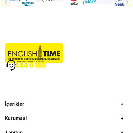
HEMEN DANIŞMANLA GÖRÜŞÜN
444 0 165
İçerikler
+
Kurumsal
+
Tanıtım
+