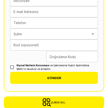
Ad/Soyad
E-mail Adresiniz
Telefon
Şube
Kod (opsiyonel)
Doğrulama Kodu
Kişisel Verilerin Korunması
ve İşlenmesine İlişkin Aydınlatma
Metni'ni okudum ve anladım.
GÖNDER
ŞUBENI BUL