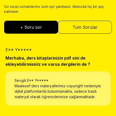
Siz sorun uzmanlarımız sizin için yanıtlasın. Aklınızda hiç bir şey
kalmasın.
+ Soru sor
Tüm Sorular
E** Y*****
E
Merhaba, ders kitaplarinizin pdf sini de
W
ekleyebilirmisiniz ve varsa dergilerin de ?
Sevgili
E** Y*****
Maalesef ders materyallerimiz copyright nedeniyle
dijital platformlarda bulunmamakta, sadece basılı
materyal olarak öğrencilerimize sağlanmaktadır.