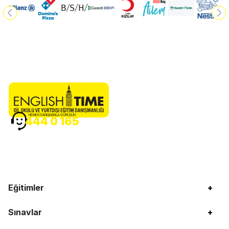
HEMEN DANIŞMANLA GÖRÜŞÜN
444 0 165
Eğitimler
+
Sınavlar
+