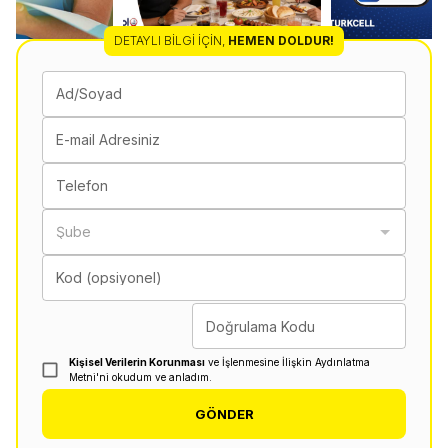
DETAYLI BILGI İÇIN
,
HEMEN DOLDUR!
Ad/Soyad
E-mail Adresiniz
Telefon
Şube
Kod (opsiyonel)
Doğrulama Kodu
Kişisel Verilerin Korunması
ve İşlenmesine İlişkin Aydınlatma
Metni'ni okudum ve anladım.
GÖNDER