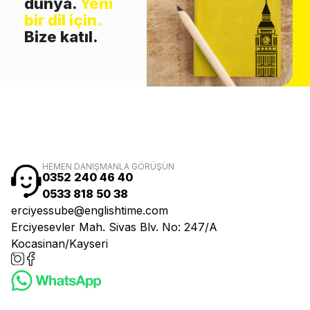
dünya.
Yeni
bir dil için.
Bize katıl.
HEMEN DANIŞMANLA GÖRÜŞÜN
0352 240 46 40
0533 818 50 38
erciyessube@englishtime.com
Erciyesevler Mah. Sivas Blv. No: 247/A
Kocasinan/Kayseri