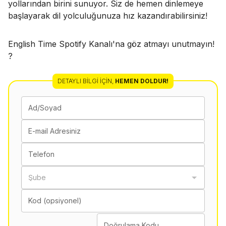
yollarından birini sunuyor. Siz de hemen dinlemeye
başlayarak dil yolculuğunuza hız kazandırabilirsiniz!
English Time Spotify Kanalı'na göz atmayı unutmayın!
?
DETAYLI BILGI İÇIN
,
HEMEN DOLDUR!
Ad/Soyad
E-mail Adresiniz
Telefon
Şube
Kod (opsiyonel)
Doğrulama Kodu