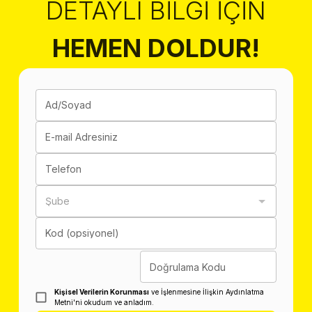
DETAYLI BILGI İÇIN
HEMEN DOLDUR!
Ad/Soyad
E-mail Adresiniz
Telefon
Şube
Kod (opsiyonel)
Doğrulama Kodu
Kişisel Verilerin Korunması
ve İşlenmesine İlişkin Aydınlatma
Metni'ni okudum ve anladım.