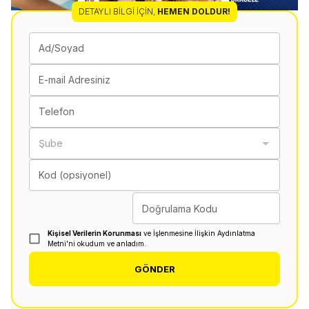
DETAYLI BILGI İÇIN
,
HEMEN DOLDUR!
Ad/Soyad
E-mail Adresiniz
Telefon
Şube
Kod (opsiyonel)
Doğrulama Kodu
Kişisel Verilerin Korunması
ve İşlenmesine İlişkin Aydınlatma
Metni'ni okudum ve anladım.
GÖNDER