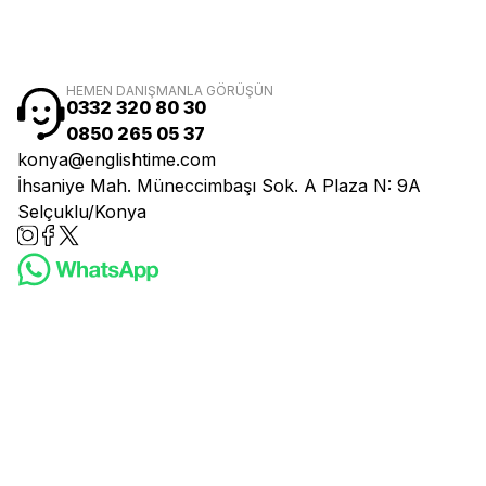
HEMEN DANIŞMANLA GÖRÜŞÜN
0332 320 80 30
0850 265 05 37
konya@englishtime.com
İhsaniye Mah. Müneccimbaşı Sok. A Plaza N: 9A
Selçuklu/Konya