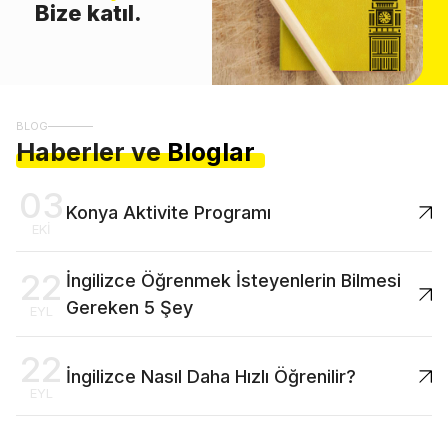
Bize katıl.
BLOG
Haberler ve
Bloglar
03
Konya Aktivite Programı
EKI
22
İngilizce Öğrenmek İsteyenlerin Bilmesi
Gereken 5 Şey
EYL
22
İngilizce Nasıl Daha Hızlı Öğrenilir?
EYL