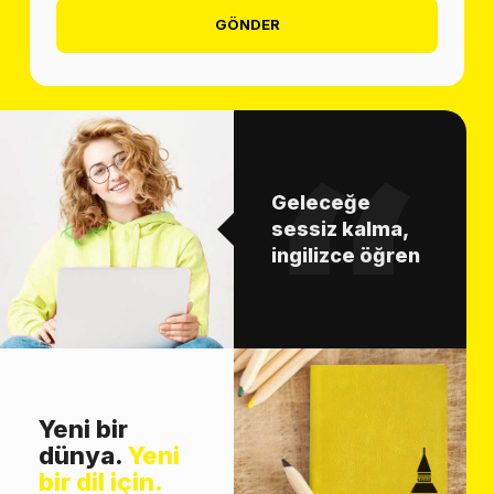
GÖNDER
Geleceğe
sessiz kalma,
ingilizce öğren
Yeni bir
dünya.
Yeni
bir dil için.