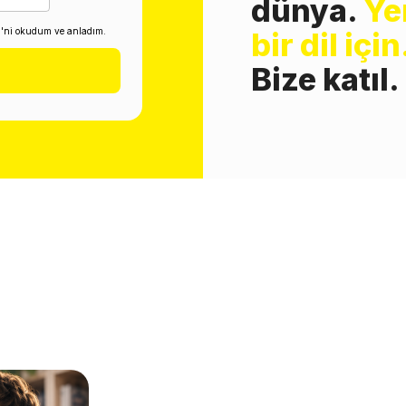
dünya.
Ye
i'ni okudum ve anladım.
bir dil için
Bize katıl.