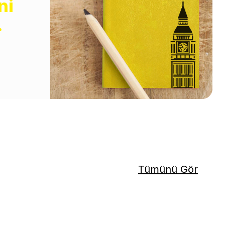
ni
.
Tümünü Gör