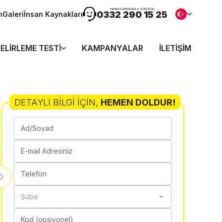
HEMEN DANIŞMANLA GÖRÜŞÜN
0332 290 15 25
n
Galeri
İnsan Kaynakları
ELIRLEME TESTI
KAMPANYALAR
İLETIŞIM
DETAYLI BILGI İÇIN
,
HEMEN DOLDUR!
Ad/Soyad
E-mail Adresiniz
Telefon
Şube
Kod (opsiyonel)