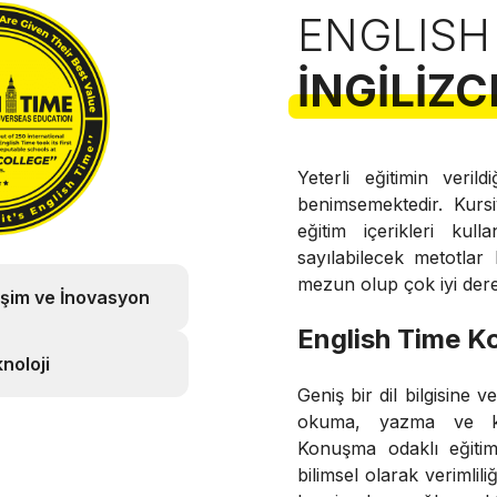
ENGLISH
İNGILIZC
Yeterli eğitimin verild
benimsemektedir. Kurs
eğitim içerikleri kul
sayılabilecek metotlar
mezun olup çok iyi derec
işim ve İnovasyon
English Time Ko
noloji
Geniş bir dil bilgisine 
okuma, yazma ve kon
Konuşma odaklı eğitim
bilimsel olarak verimliliğ