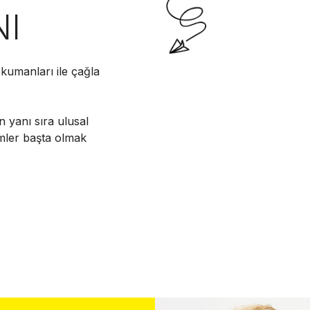
NI
kumanları ile çağla
n yanı sıra ulusal
imler başta olmak