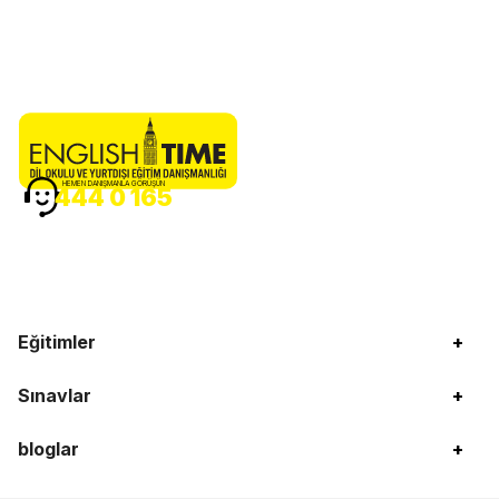
HEMEN DANIŞMANLA GÖRÜŞÜN
444 0 165
Eğitimler
+
Sınavlar
+
bloglar
+