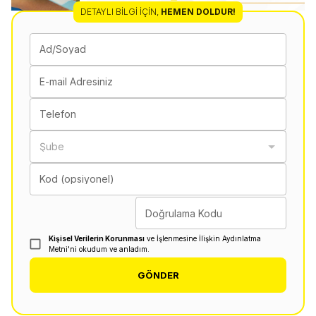
DETAYLI BILGI İÇIN
,
HEMEN DOLDUR!
Ad/Soyad
E-mail Adresiniz
Telefon
Şube
Kod (opsiyonel)
Doğrulama Kodu
Kişisel Verilerin Korunması
ve İşlenmesine İlişkin Aydınlatma
Metni'ni okudum ve anladım.
GÖNDER