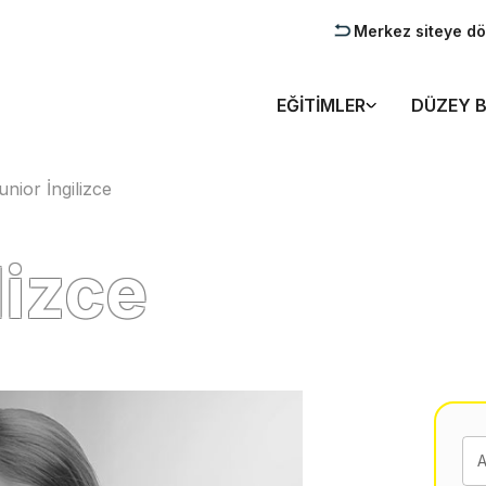
Merkez siteye d
EĞITIMLER
DÜZEY B
unior İngilizce
lizce