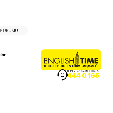
N KURUMU
lar
HEMEN DANIŞMANLA GÖRÜŞÜN
444 0 165