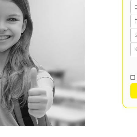
E
T
K