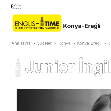
Konya-Ereğli
Ana sayfa
>
Şubeler
>
Konya
>
Konya-Ereğli
>
J
Junior İngi