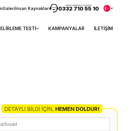
HEMEN DANIŞMANLA GÖRÜŞÜN
0332 710 55 10
ön
Galeri
İnsan Kaynakları
ELIRLEME TESTI
KAMPANYALAR
İLETIŞIM
DETAYLI BILGI İÇIN
,
HEMEN DOLDUR!
Ad/Soyad