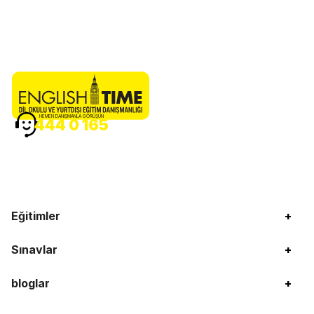
HEMEN DANIŞMANLA GÖRÜŞÜN
444 0 165
Eğitimler
+
Sınavlar
+
bloglar
+