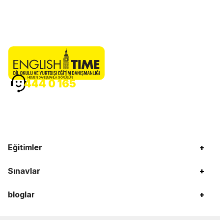
HEMEN DANIŞMANLA GÖRÜŞÜN
444 0 165
Eğitimler
+
Sınavlar
+
bloglar
+