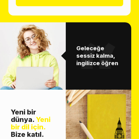
Geleceğe
sessiz kalma,
ingilizce öğren
Yeni bir
dünya.
Yeni
bir dil için.
Bize katıl.