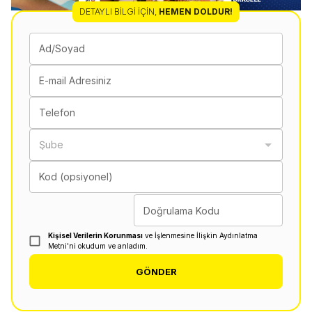
DETAYLI BILGI İÇIN
,
HEMEN DOLDUR!
Ad/Soyad
E-mail Adresiniz
Telefon
Şube
Kod (opsiyonel)
Doğrulama Kodu
Kişisel Verilerin Korunması
ve İşlenmesine İlişkin Aydınlatma
Metni'ni okudum ve anladım.
GÖNDER