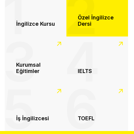
1
2
Özel İngilizce
İngilizce Kursu
Dersi
3
4
Kurumsal
Eğitimler
IELTS
5
6
İş İngilizcesi
TOEFL