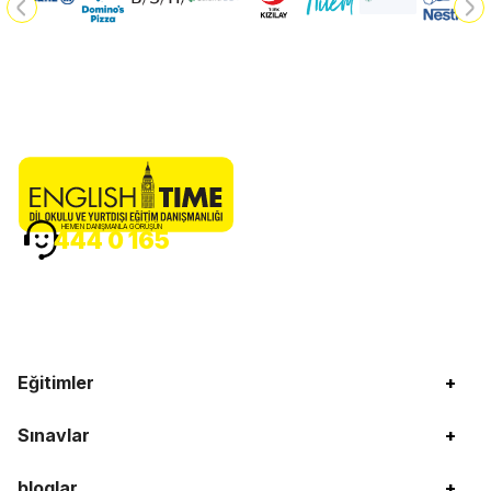
HEMEN DANIŞMANLA GÖRÜŞÜN
444 0 165
Eğitimler
+
Sınavlar
+
bloglar
+