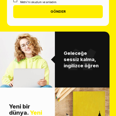
Metni'ni okudum ve anladım.
GÖNDER
Geleceğe
sessiz kalma,
ingilizce öğren
Yeni bir
dünya.
Yeni