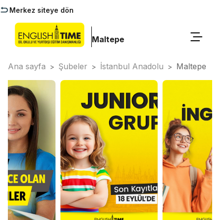
Merkez siteye dön
Maltepe
Ana sayfa
Şubeler
İstanbul Anadolu
Maltepe
>
>
>