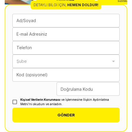
DETAYLI BILGI İÇIN
,
HEMEN DOLDUR!
Ad/Soyad
E-mail Adresiniz
Telefon
Şube
Kod (opsiyonel)
Doğrulama Kodu
Kişisel Verilerin Korunması
ve İşlenmesine İlişkin Aydınlatma
Metni'ni okudum ve anladım.
GÖNDER