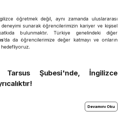
gilizce öğretmek değil, aynı zamanda uluslararası
m deneyimi sunarak öğrencilerimizin kariyer ve kişisel
katkıda bulunmaktır. Türkiye genelindeki diğer
us
’da da öğrencilerimize değer katmayı ve onların
 hedefliyoruz.
me
Tarsus
Şubesi'nde, İngilizce
ıcalıktır!
Devamını Oku