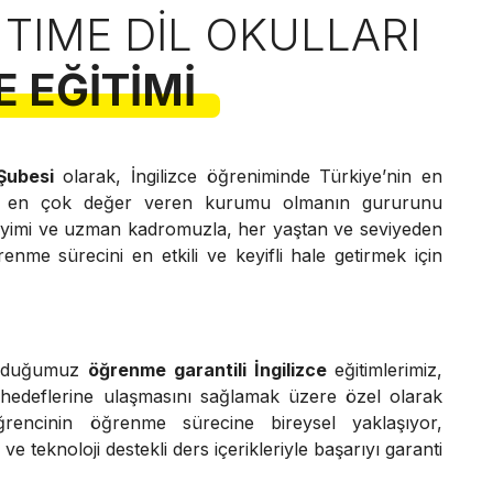
 TIME DIL OKULLARI
E EĞITIMI
 Şubesi
olarak, İngilizce öğreniminde Türkiye’nin en
e en çok değer veren kurumu olmanın gururunu
neyimi ve uzman kadromuzla, her yaştan ve seviyeden
renme sürecini en etkili ve keyifli hale getirmek için
unduğumuz
öğrenme garantili İngilizce
eğitimlerimiz,
 hedeflerine ulaşmasını sağlamak üzere özel olarak
ğrencinin öğrenme sürecine bireysel yaklaşıyor,
e teknoloji destekli ders içerikleriyle başarıyı garanti