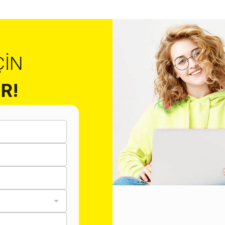
ÇIN
R!