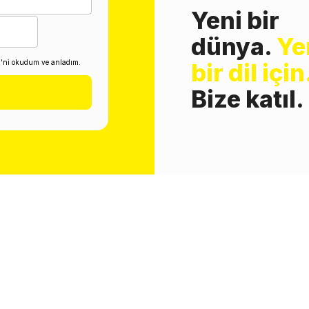
Yeni bir
dünya.
Ye
i'ni okudum ve anladım.
bir dil için
Bize katıl.