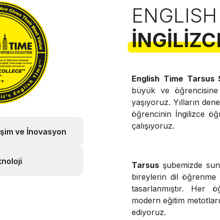
ENGLISH
İNGILIZC
English Time Tarsus
büyük ve öğrencisin
yaşıyoruz. Yılların de
öğrencinin İngilizce öğ
çalışıyoruz.
işim ve İnovasyon
noloji
Tarsus
şubemizde s
bireylerin dil öğrenme
tasarlanmıştır. Her ö
modern eğitim metotları v
ediyoruz.