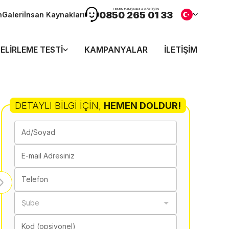
HEMEN DANIŞMANLA GÖRÜŞÜN
0850 265 01 33
n
Galeri
İnsan Kaynakları
ELIRLEME TESTI
KAMPANYALAR
İLETIŞIM
DETAYLI BILGI İÇIN
,
HEMEN DOLDUR!
Ad/Soyad
E-mail Adresiniz
Telefon
Şube
Kod (opsiyonel)