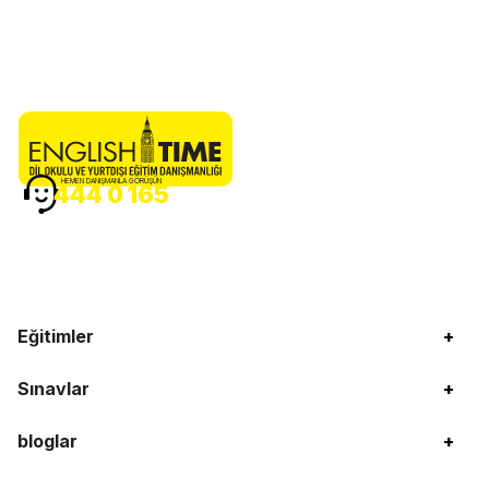
HEMEN DANIŞMANLA GÖRÜŞÜN
444 0 165
Eğitimler
+
Sınavlar
+
bloglar
+