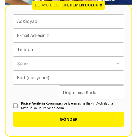
DETAYLI BILGI İÇIN
,
HEMEN DOLDUR!
Ad/Soyad
E-mail Adresiniz
Telefon
Şube
Kod (opsiyonel)
Doğrulama Kodu
Kişisel Verilerin Korunması
ve İşlenmesine İlişkin Aydınlatma
Metni'ni okudum ve anladım.
GÖNDER