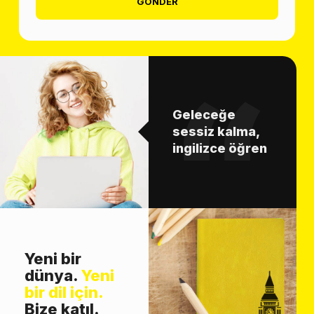
GÖNDER
Geleceğe
sessiz kalma,
ingilizce öğren
Yeni bir
dünya.
Yeni
bir dil için.
Bize katıl.