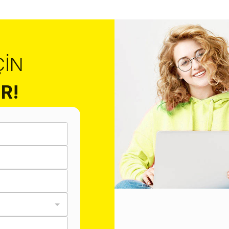
ÇIN
R!