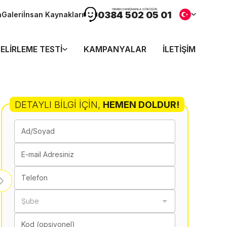
HEMEN DANIŞMANLA GÖRÜŞÜN
0384 502 05 01
n
Galeri
İnsan Kaynakları
ELIRLEME TESTI
KAMPANYALAR
İLETIŞIM
DETAYLI BILGI İÇIN
,
HEMEN DOLDUR!
Ad/Soyad
E-mail Adresiniz
Telefon
Şube
Kod (opsiyonel)