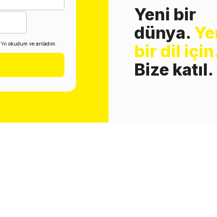
Yeni bir
dünya.
Ye
i'ni okudum ve anladım.
bir dil için
Bize katıl.