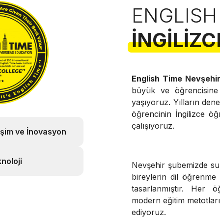
ENGLISH
İNGILIZC
English Time Nevşehi
büyük ve öğrencisin
yaşıyoruz. Yılların de
öğrencinin İngilizce öğ
çalışıyoruz.
işim ve İnovasyon
noloji
Nevşehir şubemizde 
bireylerin dil öğrenme
tasarlanmıştır. Her ö
modern eğitim metotları v
ediyoruz.