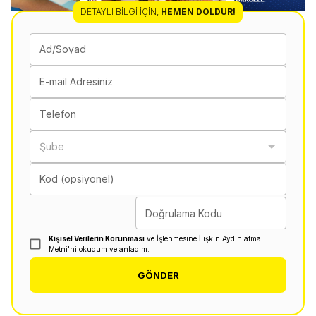
DETAYLI BILGI İÇIN
,
HEMEN DOLDUR!
Ad/Soyad
E-mail Adresiniz
Telefon
Şube
Kod (opsiyonel)
Doğrulama Kodu
Kişisel Verilerin Korunması
ve İşlenmesine İlişkin Aydınlatma
Metni'ni okudum ve anladım.
GÖNDER