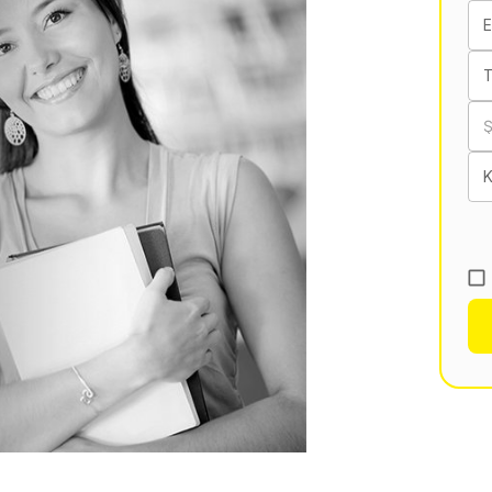
E
T
K