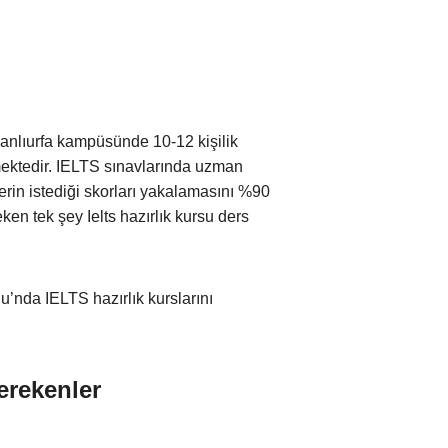
anlıurfa kampüsünde 10-12 kişilik
emektedir. IELTS sınavlarında uzman
erin istediği skorları yakalamasını %90
en tek şey Ielts hazırlık kursu ders
lu’nda IELTS hazırlık kurslarını
erekenler