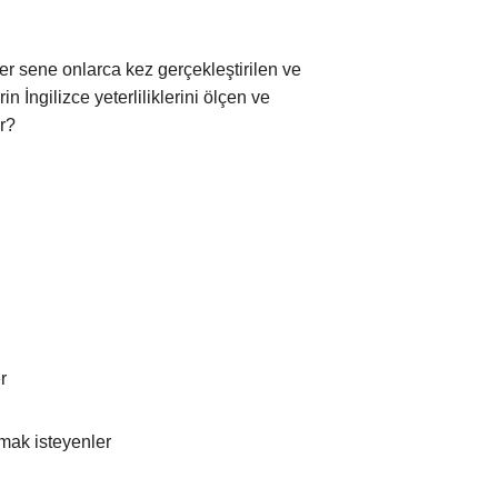
r sene onlarca kez gerçekleştirilen ve
 İngilizce yeterliliklerini ölçen ve
r?
r
mak isteyenler