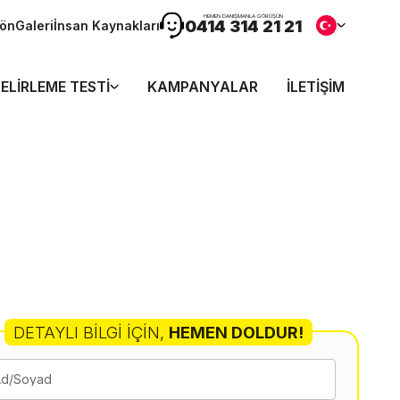
HEMEN DANIŞMANLA GÖRÜŞÜN
0414 314 21 21
dön
Galeri
İnsan Kaynakları
ELIRLEME TESTI
KAMPANYALAR
İLETIŞIM
DETAYLI BILGI İÇIN
,
HEMEN DOLDUR!
Ad/Soyad