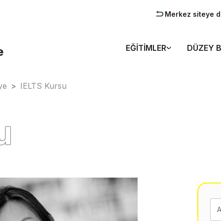
Merkez siteye 
EĞITIMLER
DÜZEY B
e
ye
>
IELTS Kursu
u