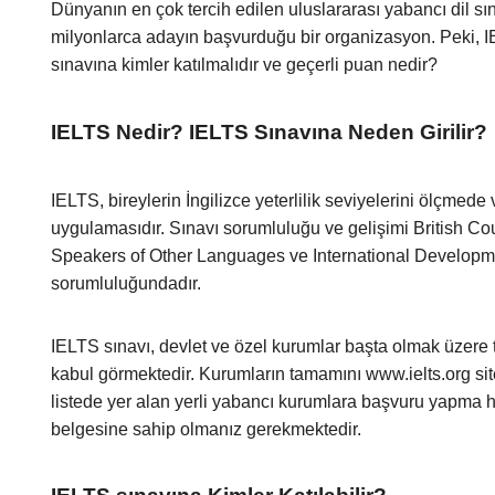
Dünyanın en çok tercih edilen uluslararası yabancı dil sın
milyonlarca adayın başvurduğu bir organizasyon. Peki, I
sınavına kimler katılmalıdır ve geçerli puan nedir?
IELTS Nedir? IELTS Sınavına Neden Girilir?
IELTS, bireylerin İngilizce yeterlilik seviyelerini ölçmed
uygulamasıdır. Sınavı sorumluluğu ve gelişimi British Co
Speakers of Other Languages ve International Developme
sorumluluğundadır.
IELTS sınavı, devlet ve özel kurumlar başta olmak üzere
kabul görmektedir. Kurumların tamamını
www.ielts.org
sit
listede yer alan yerli yabancı kurumlara başvuru yapma 
belgesine sahip olmanız gerekmektedir.