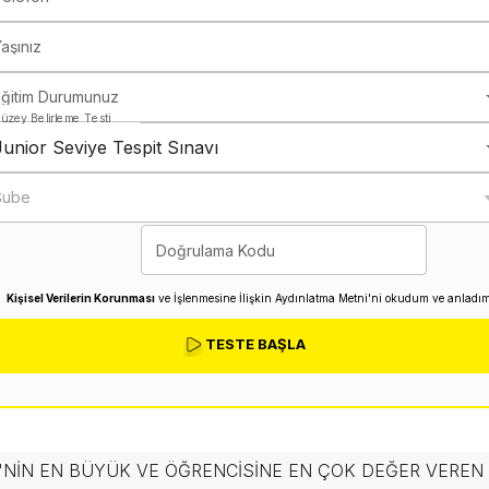
aşınız
Eğitim Durumunuz
üzey Belirleme Testi
Junior Seviye Tespit Sınavı
Şube
Doğrulama Kodu
Kişisel Verilerin Korunması
ve İşlenmesine İlişkin Aydınlatma Metni'ni okudum ve anladım
TESTE BAŞLA
'NIN EN BÜYÜK VE ÖĞRENCISINE EN ÇOK DEĞER VERE