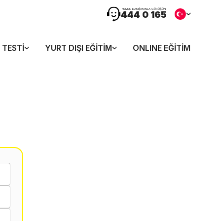
HEMEN DANIŞMANLA GÖRÜŞÜN
444 0 165
 TESTI
YURT DIŞI EĞITIM
ONLINE EĞITIM