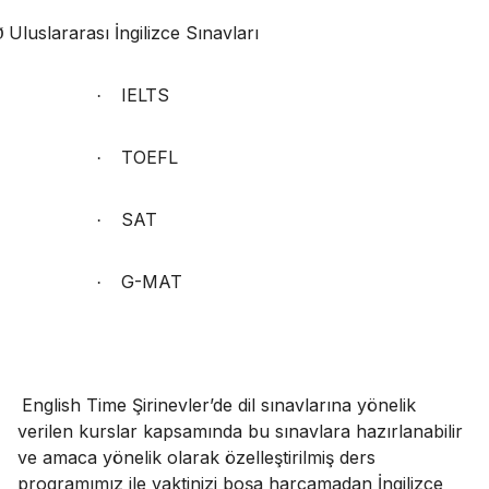
Uluslararası İngilizce Sınavları
Ø
IELTS
·
TOEFL
·
SAT
·
G-MAT
·
English Time Şirinevler’de dil sınavlarına yönelik
verilen kurslar kapsamında bu sınavlara hazırlanabilir
ve amaca yönelik olarak özelleştirilmiş ders
programımız ile vaktinizi boşa harcamadan İngilizce